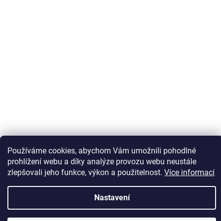
Používáme cookies, abychom Vám umožnili pohodlné
Sledovat na Instagramu
prohlížení webu a díky analýze provozu webu neustále
zlepšovali jeho funkce, výkon a použitelnost.
Více informací
Vytvořil Shoptet
Nastavení
Copyright 2026
Kaps comm
. Všechna práva vyhrazena.