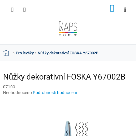
Přejít
NÁKUP
na
obsah
KOŠÍK
Pro leváky
Nůžky dekorativní FOSKA Y67002B
Domů
Nůžky dekorativní FOSKA Y67002B
07109
Průměrné
Neohodnoceno
Podrobnosti hodnocení
hodnocení
produktu
je
0,0
z
5
hvězdiček.