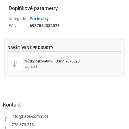
Doplňkové parametry
Kategorie
:
Pro leváky
EAN
:
6937544332073
NAVŠTÍVENÉ PRODUKTY
Nůžky dekorativní FOSKA Y67002B
23,16 Kč
Z
á
p
a
Kontakt
t
í
info
@
kaps-comm.cz
775 873 213