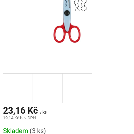
23,16 Kč
/ ks
19,14 Kč bez DPH
Měrná
Skladem
(3 ks)
cena: