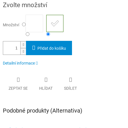
Měrná
Zvolte množství
cena:
Množství
Přidat do košíku
Detailní informace
ZEPTAT SE
HLÍDAT
SDÍLET
Podobné produkty (Alternativa)