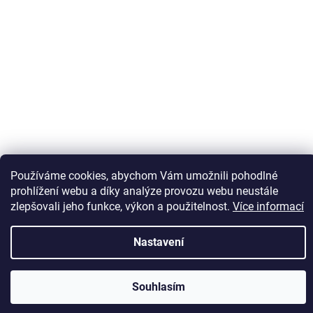
Sledovat na Instagramu
Používáme cookies, abychom Vám umožnili pohodlné
prohlížení webu a díky analýze provozu webu neustále
zlepšovali jeho funkce, výkon a použitelnost.
Více informací
Vytvořil Shoptet
Nastavení
Copyright 2026
Kaps comm
. Všechna práva vyhrazena.
Souhlasím