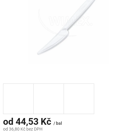
hvězdiček.
od
44,53 Kč
/ bal
od
36,80 Kč
bez DPH