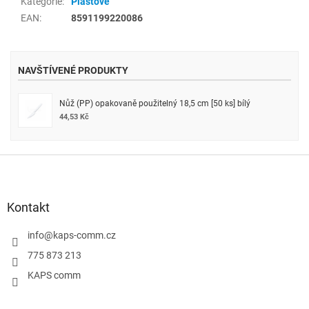
Kategorie
:
Plastové
EAN
:
8591199220086
NAVŠTÍVENÉ PRODUKTY
Nůž (PP) opakovaně použitelný 18,5 cm [50 ks] bílý
44,53 Kč
Z
á
p
a
Kontakt
t
í
info
@
kaps-comm.cz
775 873 213
KAPS comm