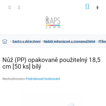
Přejít
NÁKUP
na
obsah
KOŠÍK
Gastro a občerstvení
Nádobí jednorázové a znovupoužitelné
Příbo
Domů
Nůž (PP) opakovaně použitelný 18,5
cm [50 ks] bílý
Průměrné
Neohodnoceno
Podrobnosti hodnocení
hodnocení
produktu
je
0,0
z
5