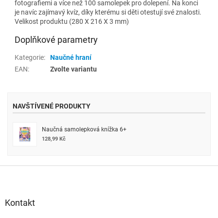
fotografiemi a více než 100 samolepek pro dolepení. Na konci
je navíc zajímavý kvíz, díky kterému si děti otestují své znalosti.
Velikost produktu (280 X 216 X 3 mm)
Doplňkové parametry
Kategorie
:
Naučné hraní
EAN
:
Zvolte variantu
NAVŠTÍVENÉ PRODUKTY
Naučná samolepková knížka 6+
128,99 Kč
Z
á
p
a
Kontakt
t