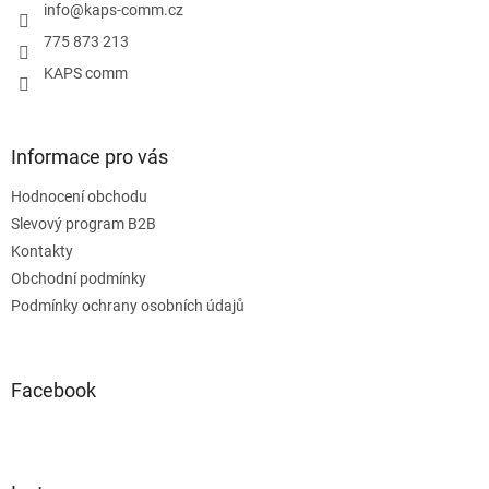
í
info
@
kaps-comm.cz
775 873 213
KAPS comm
Informace pro vás
Hodnocení obchodu
Slevový program B2B
Kontakty
Obchodní podmínky
Podmínky ochrany osobních údajů
Facebook