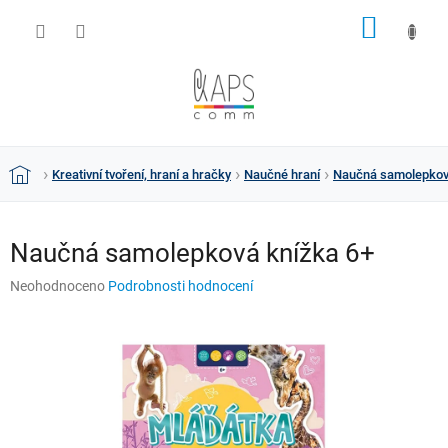
Přejít
NÁKUP
na
obsah
KOŠÍK
Kreativní tvoření, hraní a hračky
Naučné hraní
Naučná samolepkov
Domů
Naučná samolepková knížka 6+
Průměrné
Neohodnoceno
Podrobnosti hodnocení
hodnocení
produktu
je
0,0
z
5
hvězdiček.