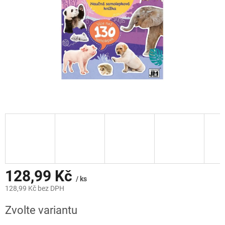
128,99 Kč
/ ks
128,99 Kč bez DPH
Měrná
Zvolte variantu
cena: