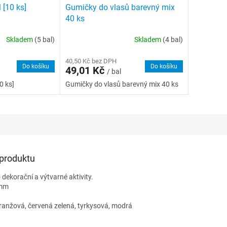
 [10 ks]
Gumičky do vlasů barevný mix
40 ks
Skladem
(5 bal)
Skladem
(4 bal)
40,50 Kč bez DPH
Do košíku
Do košíku
49,01 Kč
/ bal
0 ks]
Gumičky do vlasů barevný mix 40 ks
 produktu
 dekorační a výtvarné aktivity.
 mm
oranžová, červená zelená, tyrkysová, modrá