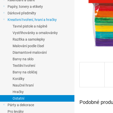
Kalendáře a diáře
l
Papíry, tonery a etikety
Dárkové předměty
Kreativní tvoření, hraní a hračky
Tavné pistole a náplně
Vystřihovánky a omalovánky
Razítka a samolepky
Malování podle čísel
Diamantové malování
Barvy na sklo
Textilní tvoření
Barvy na obličej
Korálky
Naučné hraní
Hračky
Ostatní
Podobné produk
Párty a dekorace
Pro leváky