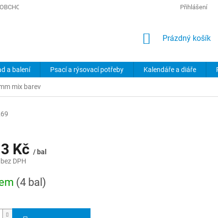
OBCHODNÍ PODMÍNKY
PODMÍNKY OCHRANY OSOBNÍCH ÚDAJŮ
Přihlášení
NÁKUPNÍ
Prázdný košík
KOŠÍK
ad a balení
Psací a rýsovací potřeby
Kalendáře a diáře
 mm mix barev
269
13 Kč
/ bal
 bez DPH
dem
(4 bal)