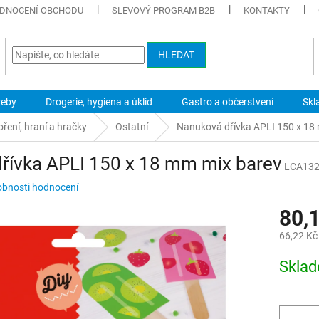
DNOCENÍ OBCHODU
SLEVOVÝ PROGRAM B2B
KONTAKTY
HLEDAT
řeby
Drogerie, hygiena a úklid
Gastro a občerstvení
Skl
oření, hraní a hračky
Ostatní
Nanuková dřívka APLI 150 x 18
řívka APLI 150 x 18 mm mix barev
LCA13
bnosti hodnocení
80,
66,22 Kč
Měrná
Skla
cena: