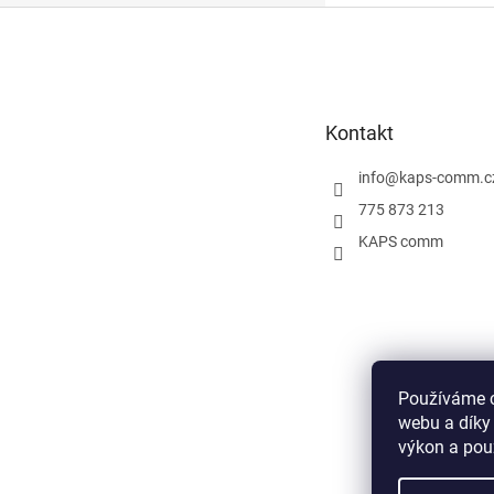
Z
á
p
a
t
Kontakt
í
info
@
kaps-comm.c
775 873 213
KAPS comm
Používáme c
webu a díky
výkon a pou