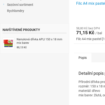
Filc A4 mix pastel
Sezónní sortiment
Rychloměry
58,80 Kč bez DPH
NAVŠTÍVENÉ PRODUKTY
71,15 Kč
/ bal
Filc A4 mix pastel [1
Nanuková dřívka APLI 150 x 18 mm
mix barev
80,13 Kč
Popis
Detailní popis
Přírodní dřívka pro
rozměr: 150 x 18
materiál: dřevo
mix barev: žlutá, 