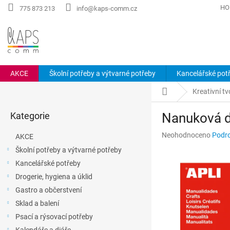
Přejít
HO
775 873 213
info@kaps-comm.cz
na
obsah
AKCE
Školní potřeby a výtvarné potřeby
Kancelářské pot
P
Domů
Kreativní tv
o
Přeskočit
s
Kategorie
Nanuková d
kategorie
t
r
Průměrné
Neohodnoceno
Podro
AKCE
a
hodnocení
Školní potřeby a výtvarné potřeby
n
produktu
Kancelářské potřeby
n
je
0,0
í
Drogerie, hygiena a úklid
z
p
Gastro a občerstvení
5
a
hvězdiček.
Sklad a balení
n
Psací a rýsovací potřeby
e