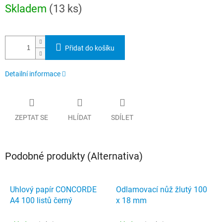
Měrná
Skladem
(13 ks)
cena:
Přidat do košíku
Detailní informace
ZEPTAT SE
HLÍDAT
SDÍLET
Podobné produkty (Alternativa)
Uhlový papír CONCORDE
Odlamovací nůž žlutý 100
A4 100 listů černý
x 18 mm