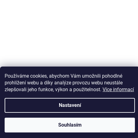
Sledovat na Instagramu
Používáme cookies, abychom Vám umožnili pohodlné
prohlížení webu a díky analýze provozu webu neustále
zlepšovali jeho funkce, výkon a použitelnost.
Více informací
Vytvořil Shoptet
Nastavení
Copyright 2026
Kaps comm
. Všechna práva vyhrazena.
Souhlasím