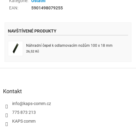
Kategorie
:
Ostatní
EAN
:
5901498079255
NAVŠTÍVENÉ PRODUKTY
Náhradní čepel k odlamovacím nožům 100 x 18 mm
26,52 Kč
Z
á
p
a
Kontakt
t
í
info
@
kaps-comm.cz
775 873 213
KAPS comm