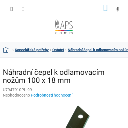
Přejít
NÁKUP
na
obsah
KOŠÍK
Kancelářské potřeby
Ostatní
Náhradní čepel k odlamovacím nožů
Domů
Náhradní čepel k odlamovacím
nožům 100 x 18 mm
U7947910PL-99
Průměrné
Neohodnoceno
Podrobnosti hodnocení
hodnocení
produktu
je
0,0
z
5