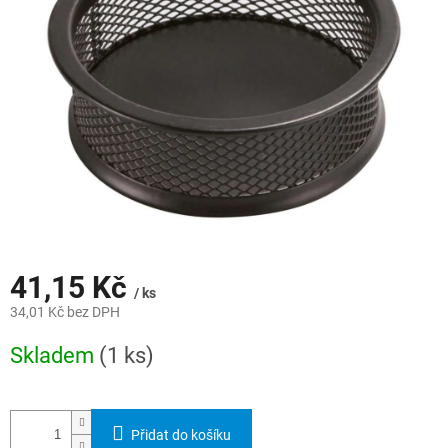
hvězdiček.
41,15 Kč
/ ks
34,01 Kč bez DPH
Měrná
Skladem
(1 ks)
cena:
Přidat do košíku