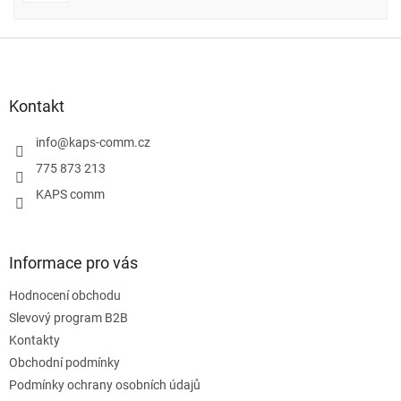
Z
á
p
a
Kontakt
t
í
info
@
kaps-comm.cz
775 873 213
KAPS comm
Informace pro vás
Hodnocení obchodu
Slevový program B2B
Kontakty
Obchodní podmínky
Podmínky ochrany osobních údajů