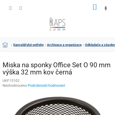
Přejít
NÁKUP
na
obsah
KOŠÍK
Kancelářské potřeby
Archivace a organizace
Odkladače a zásobn
Domů
Miska na sponky Office Set O 90 mm
výška 32 mm kov černá
UKF15102
Průměrné
Neohodnoceno
Podrobnosti hodnocení
hodnocení
produktu
je
0,0
z
5