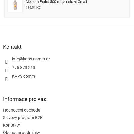
Médium Perleť 500 ml perleťové Creall
198,51 Kč
Z
á
p
a
Kontakt
t
í
info
@
kaps-comm.cz
775 873 213
KAPS comm
Informace pro vás
Hodnocení obchodu
Slevový program B2B
Kontakty
Obchodní podmínky