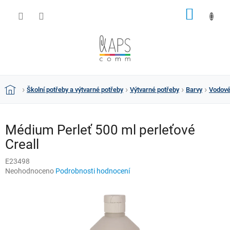
Přejít
NÁKUP
na
obsah
KOŠÍK
Školní potřeby a výtvarné potřeby
Výtvarné potřeby
Barvy
Vodové
Domů
Médium Perleť 500 ml perleťové
Creall
E23498
Průměrné
Neohodnoceno
Podrobnosti hodnocení
hodnocení
produktu
je
0,0
z
5