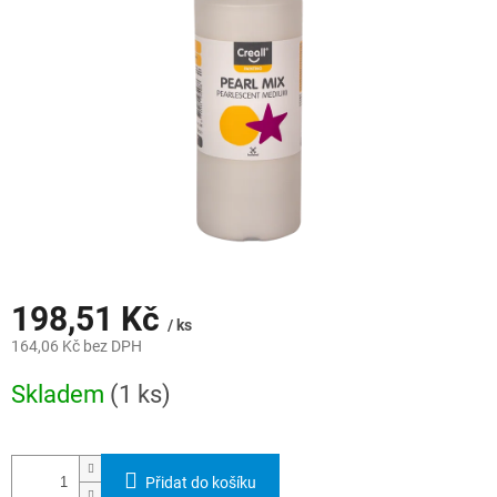
hvězdiček.
198,51 Kč
/ ks
164,06 Kč bez DPH
Měrná
Skladem
(1 ks)
cena:
Přidat do košíku