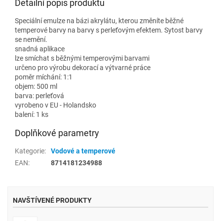
Detailní popis produktu
Speciální emulze na bázi akrylátu, kterou změníte běžné
temperové barvy na barvy s perleťovým efektem. Sytost barvy
se nemění.
snadná aplikace
lze smíchat s běžnými temperovými barvami
určeno pro výrobu dekorací a výtvarné práce
poměr míchání: 1:1
objem: 500 ml
barva: perleťová
vyrobeno v EU - Holandsko
balení: 1 ks
Doplňkové parametry
Kategorie
:
Vodové a temperové
EAN
:
8714181234988
NAVŠTÍVENÉ PRODUKTY