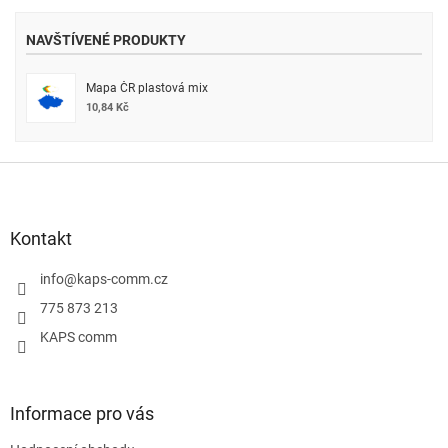
NAVŠTÍVENÉ PRODUKTY
Mapa ČR plastová mix
10,84 Kč
Z
á
p
a
Kontakt
t
í
info
@
kaps-comm.cz
775 873 213
KAPS comm
Informace pro vás