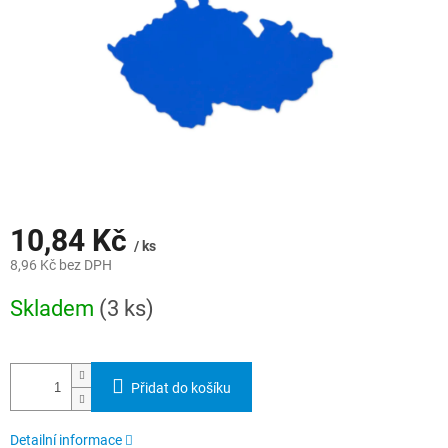
10,84 Kč
/ ks
8,96 Kč bez DPH
Měrná
Skladem
(3 ks)
cena:
Přidat do košíku
Detailní informace