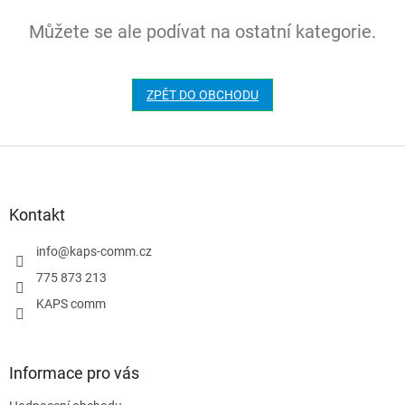
Můžete se ale podívat na ostatní kategorie.
ZPĚT DO OBCHODU
Z
á
p
a
Kontakt
t
í
info
@
kaps-comm.cz
775 873 213
KAPS comm
Informace pro vás