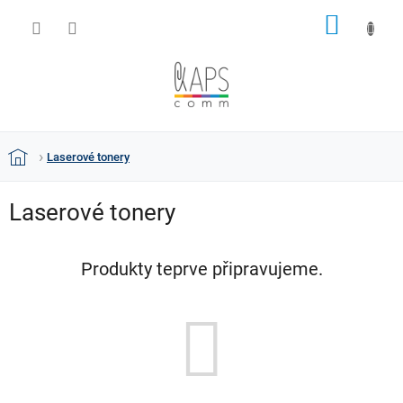
Přejít
NÁKUP
na
obsah
KOŠÍK
Laserové tonery
Domů
Laserové tonery
Produkty teprve připravujeme.