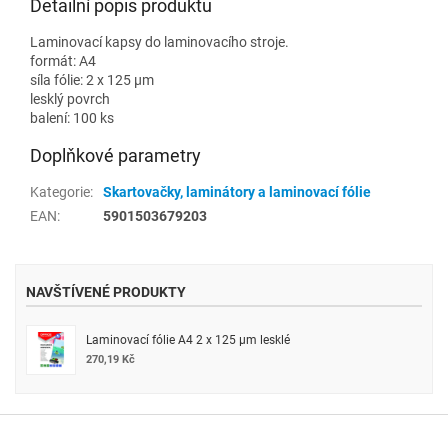
Detailní popis produktu
Laminovací kapsy do laminovacího stroje.
formát: A4
síla fólie: 2 x 125 µm
lesklý povrch
balení: 100 ks
Doplňkové parametry
Kategorie
:
Skartovačky, laminátory a laminovací fólie
EAN
:
5901503679203
NAVŠTÍVENÉ PRODUKTY
Laminovací fólie A4 2 x 125 µm lesklé
270,19 Kč
Z
á