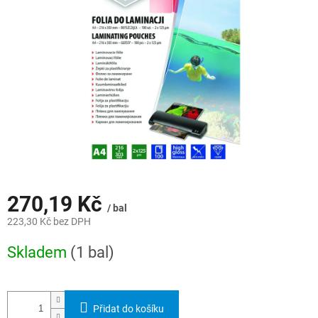
hvězdiček.
270,19 Kč
/ bal
223,30 Kč bez DPH
Měrná
Skladem
(1 bal)
cena:
Přidat do košíku