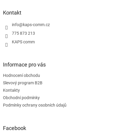
p
a
Kontakt
t
í
info
@
kaps-comm.cz
775 873 213
KAPS comm
Informace pro vás
Hodnocení obchodu
Slevový program B2B
Kontakty
Obchodní podmínky
Podmínky ochrany osobních údajů
Facebook