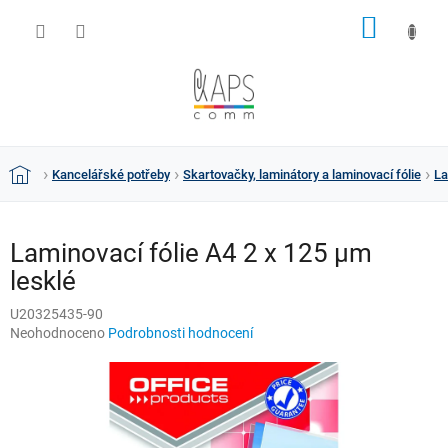
Přejít
NÁKUP
na
obsah
KOŠÍK
Kancelářské potřeby
Skartovačky, laminátory a laminovací fólie
La
Domů
Laminovací fólie A4 2 x 125 µm
lesklé
U20325435-90
Průměrné
Neohodnoceno
Podrobnosti hodnocení
hodnocení
produktu
je
0,0
z
5