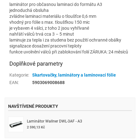
laminátor pro občasnou laminaci do formátu A3
jednoduchá obsluha
zvládne laminaci materiálu o tloušťce 0,6 mm
vhodný pro fólie s max. tloušťkou 150 mic
je vybaven 4 válci, z toho 2 jsou vyhřívané
nahřátí válců trvá cca 3 – 5 minut
laminuje za tepla i za studena bez použití ochranné obálky
signalizace dosažení pracovní teploty
funkce uvolnění válců při zablokování folií ZÁRUKA: 24 měsíců
Doplňkové parametry
Kategorie
:
Skartovačky, laminátory a laminovací fólie
EAN
:
5903069008688
NAVŠTÍVENÉ PRODUKTY
Laminátor Wallner DWL-3AF - A3
2 590,13 Kč