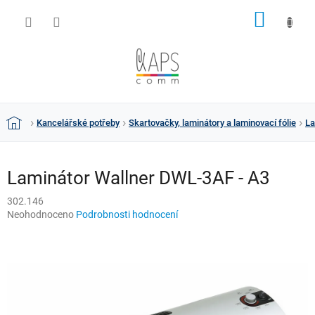
Přejít
NÁKUP
na
obsah
KOŠÍK
Kancelářské potřeby
Skartovačky, laminátory a laminovací fólie
La
Domů
Laminátor Wallner DWL-3AF - A3
302.146
Průměrné
Neohodnoceno
Podrobnosti hodnocení
hodnocení
produktu
je
0,0
z
5
hvězdiček.