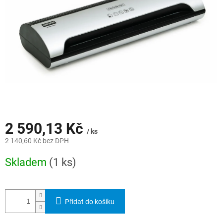
2 590,13 Kč
/ ks
2 140,60 Kč bez DPH
Měrná
Skladem
(1 ks)
cena:
Přidat do košíku