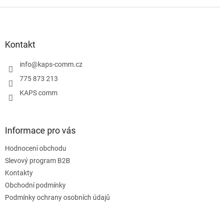
Z
á
p
a
Kontakt
t
í
info
@
kaps-comm.cz
775 873 213
KAPS comm
Informace pro vás
Hodnocení obchodu
Slevový program B2B
Kontakty
Obchodní podmínky
Podmínky ochrany osobních údajů