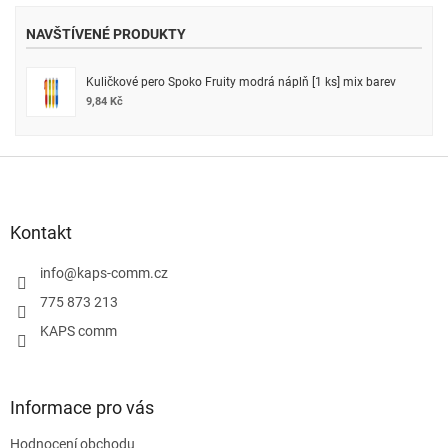
NAVŠTÍVENÉ PRODUKTY
Kuličkové pero Spoko Fruity modrá náplň [1 ks] mix barev
9,84 Kč
Z
á
p
a
Kontakt
t
í
info
@
kaps-comm.cz
775 873 213
KAPS comm
Informace pro vás
Hodnocení obchodu