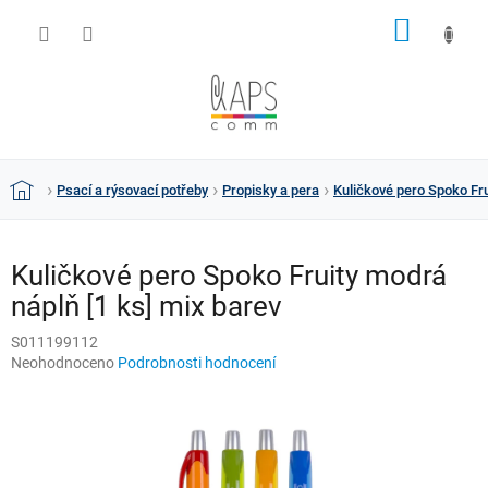
Přejít
NÁKUP
na
obsah
KOŠÍK
Psací a rýsovací potřeby
Propisky a pera
Kuličkové pero Spoko Fru
Domů
Kuličkové pero Spoko Fruity modrá
náplň [1 ks] mix barev
S011199112
Průměrné
Neohodnoceno
Podrobnosti hodnocení
hodnocení
produktu
je
0,0
z
5