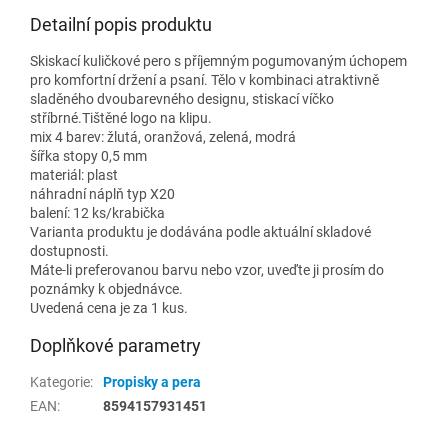
Detailní popis produktu
Skiskací kuličkové pero s příjemným pogumovaným úchopem
pro komfortní držení a psaní. Tělo v kombinaci atraktivně
sladěného dvoubarevného designu, stiskací víčko
stříbrné.Tištěné logo na klipu.
mix 4 barev: žlutá, oranžová, zelená, modrá
šířka stopy 0,5 mm
materiál: plast
náhradní náplň typ X20
balení: 12 ks/krabička
Varianta produktu je dodávána podle aktuální skladové
dostupnosti.
Máte-li preferovanou barvu nebo vzor, uveďte ji prosím do
poznámky k objednávce.
Uvedená cena je za 1 kus.
Doplňkové parametry
Kategorie
:
Propisky a pera
EAN
:
8594157931451