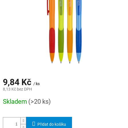
hvězdiček.
9,84 Kč
/ ks
8,13 Kč bez DPH
Měrná
Skladem
(>20 ks)
cena:
Přidat do košíku