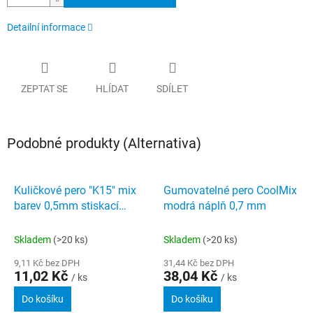
Detailní informace
ZEPTAT SE
HLÍDAT
SDÍLET
Podobné produkty (Alternativa)
Kuličkové pero "K15" mix
Gumovatelné pero CoolMix
barev 0,5mm stiskací
modrá náplň 0,7 mm
mechanismus modrá
SCHNEIDER
Skladem
(>20 ks)
Skladem
(>20 ks)
9,11 Kč bez DPH
31,44 Kč bez DPH
11,02 Kč
38,04 Kč
/ ks
/ ks
Do košíku
Do košíku