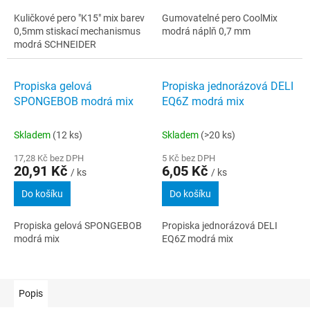
Kuličkové pero "K15" mix barev
Gumovatelné pero CoolMix
0,5mm stiskací mechanismus
modrá náplň 0,7 mm
modrá SCHNEIDER
Propiska gelová
Propiska jednorázová DELI
SPONGEBOB modrá mix
EQ6Z modrá mix
Skladem
(12 ks)
Skladem
(>20 ks)
17,28 Kč bez DPH
5 Kč bez DPH
20,91 Kč
6,05 Kč
/ ks
/ ks
Do košíku
Do košíku
Propiska gelová SPONGEBOB
Propiska jednorázová DELI
modrá mix
EQ6Z modrá mix
Popis