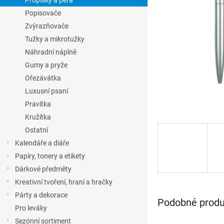
Propisky a pera
l
Popisovače
Zvýrazňovače
Tužky a mikrotužky
Náhradní náplně
Gumy a pryže
Ořezávátka
Luxusní psaní
Pravítka
Kružítka
Ostatní
Kalendáře a diáře
Papíry, tonery a etikety
Dárkové předměty
Kreativní tvoření, hraní a hračky
Párty a dekorace
Podobné produk
Pro leváky
Sezónní sortiment