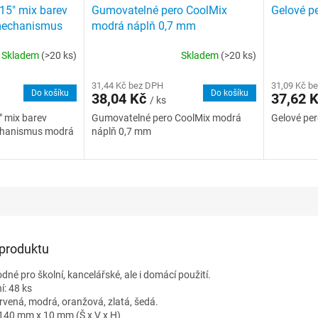
K15" mix barev
Gumovatelné pero CoolMix
Gelové pe
mechanismus
modrá náplň 0,7 mm
ER
Skladem
(>20 ks)
Skladem
(>20 ks)
31,44 Kč bez DPH
31,09 Kč b
Do košíku
Do košíku
38,04 Kč
37,62 
/ ks
" mix barev
Gumovatelné pero CoolMix modrá
Gelové per
chanismus modrá
náplň 0,7 mm
 produktu
dné pro školní, kancelářské, ale i domácí použití.
í: 48 ks
ervená, modrá, oranžová, zlatá, šedá.
140 mm x 10 mm (Š x V x H)