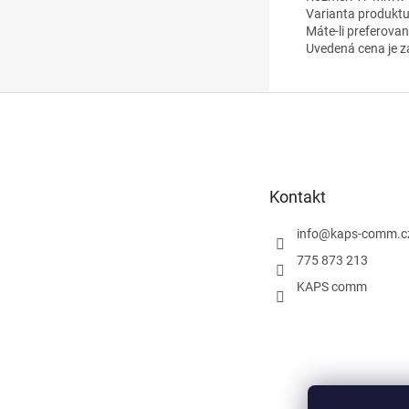
Varianta produktu
Máte-li preferova
Uvedená cena je z
Z
á
p
a
t
Kontakt
í
info
@
kaps-comm.c
775 873 213
KAPS comm