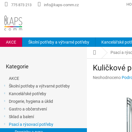
Přejít
HO
775 873 213
info@kaps-comm.cz
na
obsah
AKCE
Školní potřeby a výtvarné potřeby
Kancelářské pot
P
Domů
Psací a rýs
o
Přeskočit
s
Kategorie
Kuličkové 
kategorie
t
r
Průměrné
Neohodnoceno
Podro
AKCE
a
hodnocení
Školní potřeby a výtvarné potřeby
n
produktu
Kancelářské potřeby
n
je
0,0
í
Drogerie, hygiena a úklid
z
p
Gastro a občerstvení
5
a
hvězdiček.
Sklad a balení
n
Psací a rýsovací potřeby
e