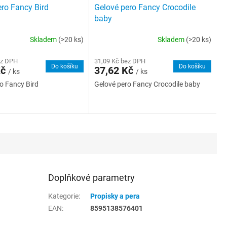
ro Fancy Bird
Gelové pero Fancy Crocodile
baby
Skladem
(>20 ks)
Skladem
(>20 ks)
ez DPH
31,09 Kč bez DPH
Do košíku
Do košíku
Kč
37,62 Kč
/ ks
/ ks
o Fancy Bird
Gelové pero Fancy Crocodile baby
Doplňkové parametry
Kategorie
:
Propisky a pera
EAN
:
8595138576401