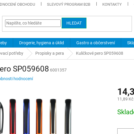
DNOCENÍ OBCHODU
SLEVOVÝ PROGRAM B2B
KONTAKTY
HLEDAT
řeby
Drogerie, hygiena a úklid
Gastro a občerstvení
Skl
ovací potřeby
Propisky a pera
Kuličkové pero SP059608
pero SP059608
6001357
bnosti hodnocení
14,
11,89 Kč
Měrná
Skla
cena: