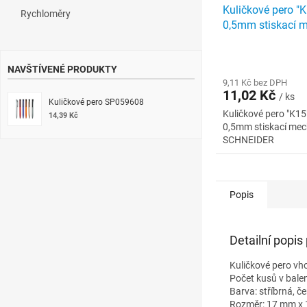
Kuličkové pero "
Rychloměry
0,5mm stiskací 
modrá SCHNEID
NAVŠTÍVENÉ PRODUKTY
9,11 Kč bez DPH
11,02 Kč
/ ks
Kuličkové pero SP059608
Kuličkové pero "K15
14,39 Kč
0,5mm stiskací me
SCHNEIDER
Popis
Detailní popis
Kuličkové pero vho
Počet kusů v balen
Barva: stříbrná, č
Rozměr: 17 mm x 