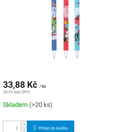
hvězdiček.
33,88 Kč
/ ks
28 Kč bez DPH
Měrná
Skladem
(>20 ks)
cena:
Přidat do košíku