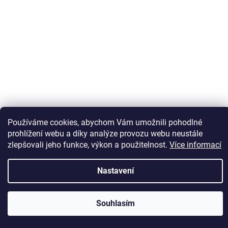
Sledovat na Instagramu
Používáme cookies, abychom Vám umožnili pohodlné
prohlížení webu a díky analýze provozu webu neustále
zlepšovali jeho funkce, výkon a použitelnost.
Více informací
Vytvořil Shoptet
Nastavení
Copyright 2026
Kaps comm
. Všechna práva vyhrazena.
Souhlasím