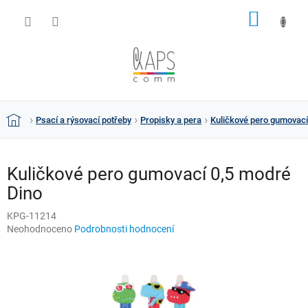
Přejít
NÁKUP
na
obsah
KOŠÍK
Psací a rýsovací potřeby
Propisky a pera
Kuličkové pero gumovací
Domů
Kuličkové pero gumovací 0,5 modré
Dino
KPG-11214
Průměrné
Neohodnoceno
Podrobnosti hodnocení
hodnocení
produktu
je
0,0
z
5