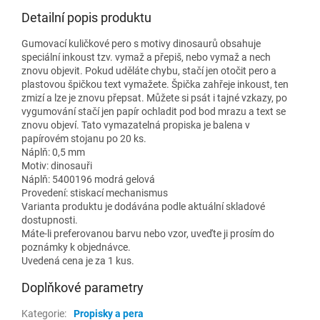
Detailní popis produktu
Gumovací kuličkové pero s motivy dinosaurů obsahuje
speciální inkoust tzv. vymaž a přepiš, nebo vymaž a nech
znovu objevit. Pokud uděláte chybu, stačí jen otočit pero a
plastovou špičkou text vymažete. Špička zahřeje inkoust, ten
zmizí a lze je znovu přepsat. Můžete si psát i tajné vzkazy, po
vygumování stačí jen papír ochladit pod bod mrazu a text se
znovu objeví. Tato vymazatelná propiska je balena v
papírovém stojanu po 20 ks.
Náplň: 0,5 mm
Motiv: dinosauři
Náplň: 5400196 modrá gelová
Provedení: stiskací mechanismus
Varianta produktu je dodávána podle aktuální skladové
dostupnosti.
Máte-li preferovanou barvu nebo vzor, uveďte ji prosím do
poznámky k objednávce.
Uvedená cena je za 1 kus.
Doplňkové parametry
Kategorie
:
Propisky a pera