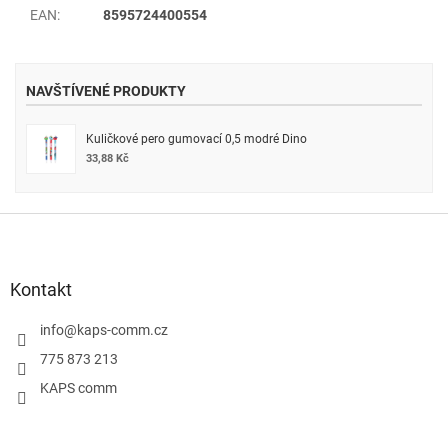
EAN
:
8595724400554
NAVŠTÍVENÉ PRODUKTY
Kuličkové pero gumovací 0,5 modré Dino
33,88 Kč
Z
á
p
a
Kontakt
t
í
info
@
kaps-comm.cz
775 873 213
KAPS comm