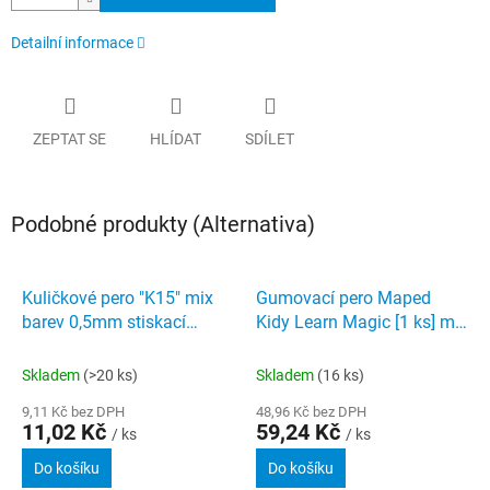
Detailní informace
ZEPTAT SE
HLÍDAT
SDÍLET
Podobné produkty (Alternativa)
Kuličkové pero "K15" mix
Gumovací pero Maped
barev 0,5mm stiskací
Kidy Learn Magic [1 ks] mix
mechanismus modrá
motivů
SCHNEIDER
Skladem
(>20 ks)
Skladem
(16 ks)
9,11 Kč bez DPH
48,96 Kč bez DPH
11,02 Kč
59,24 Kč
/ ks
/ ks
Do košíku
Do košíku