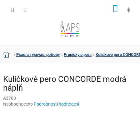
Přejít
NÁKUP
na
obsah
KOŠÍK
Psací a rýsovací potřeby
Propisky a pera
Kuličkové pero CONCOR
Domů
Kuličkové pero CONCORDE modrá
náplň
A3780
Průměrné
Neohodnoceno
Podrobnosti hodnocení
hodnocení
produktu
je
0,0
z
5