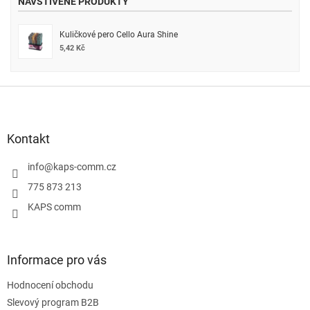
NAVŠTÍVENÉ PRODUKTY
Kuličkové pero Cello Aura Shine
5,42 Kč
Z
á
p
a
Kontakt
t
í
info
@
kaps-comm.cz
775 873 213
KAPS comm
Informace pro vás
Hodnocení obchodu
Slevový program B2B