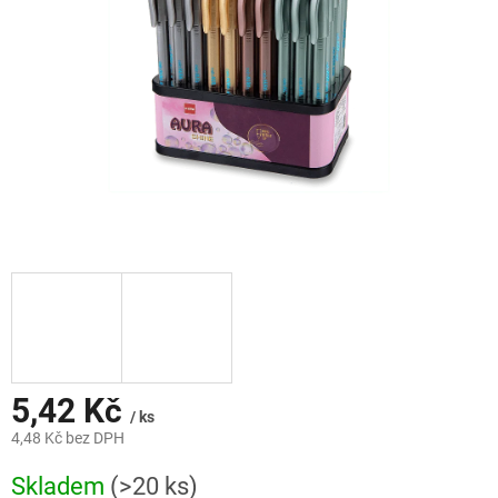
5,42 Kč
/ ks
4,48 Kč bez DPH
Měrná
Skladem
(>20 ks)
cena: