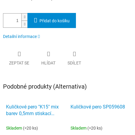
Přidat do košíku
Detailní informace
ZEPTAT SE
HLÍDAT
SDÍLET
Podobné produkty (Alternativa)
Kuličkové pero "K15" mix
Kuličkové pero SP059608
barev 0,5mm stiskací
mechanismus modrá
SCHNEIDER
Skladem
(>20 ks)
Skladem
(>20 ks)