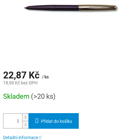
22,87 Kč
/ ks
18,90 Kč bez DPH
Měrná
Skladem
(>20 ks)
cena:
Přidat do košíku
Detailní informace