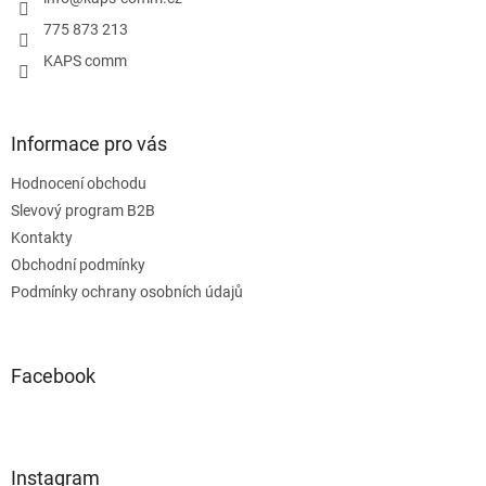
í
775 873 213
KAPS comm
Informace pro vás
Hodnocení obchodu
Slevový program B2B
Kontakty
Obchodní podmínky
Podmínky ochrany osobních údajů
Facebook
Instagram