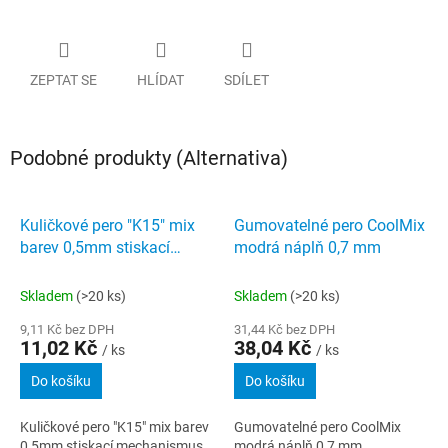
ZEPTAT SE
HLÍDAT
SDÍLET
Podobné produkty (Alternativa)
Kuličkové pero "K15" mix
Gumovatelné pero CoolMix
barev 0,5mm stiskací
modrá náplň 0,7 mm
mechanismus modrá
SCHNEIDER
Skladem
(>20 ks)
Skladem
(>20 ks)
9,11 Kč bez DPH
31,44 Kč bez DPH
11,02 Kč
38,04 Kč
/ ks
/ ks
Do košíku
Do košíku
Kuličkové pero "K15" mix barev
Gumovatelné pero CoolMix
0,5mm stiskací mechanismus
modrá náplň 0,7 mm