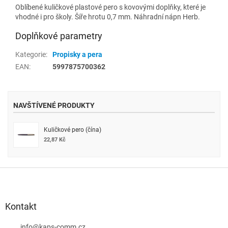
Oblíbené kuličkové plastové pero s kovovými doplňky, které je
vhodné i pro školy. Šíře hrotu 0,7 mm. Náhradní nápn Herb.
Doplňkové parametry
Kategorie
:
Propisky a pera
EAN
:
5997875700362
NAVŠTÍVENÉ PRODUKTY
Kuličkové pero (čína)
22,87 Kč
Z
á
p
a
Kontakt
t
info
@
kaps-comm.cz