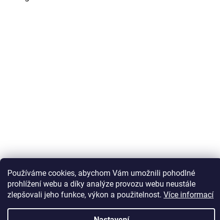
Sledovat na Instagramu
Používáme cookies, abychom Vám umožnili pohodlné
prohlížení webu a díky analýze provozu webu neustále
zlepšovali jeho funkce, výkon a použitelnost.
Více informací
Vytvořil Shoptet
Nastavení