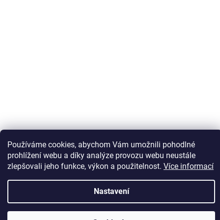
Sledovat na Instagramu
Používáme cookies, abychom Vám umožnili pohodlné
prohlížení webu a díky analýze provozu webu neustále
zlepšovali jeho funkce, výkon a použitelnost.
Více informací
Vytvořil Shoptet
Nastavení
Copyright 2026
Kaps comm
. Všechna práva vyhrazena.