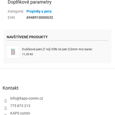
Doplňkové parametry
Kategorie
:
Propisky a pera
EAN
:
6948910000632
NAVŠTÍVENÉ PRODUKTY
Kuličkové pero [1 ks] VSN oil pen 0,5mm mix barev
11,33 Kč
Z
á
p
a
Kontakt
t
í
info
@
kaps-comm.cz
775 873 213
KAPS comm