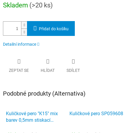
Měrná
Skladem
(>20 ks)
cena:
Přidat do košíku
Detailní informace
ZEPTAT SE
HLÍDAT
SDÍLET
Podobné produkty (Alternativa)
Kuličkové pero "K15" mix
Kuličkové pero SP059608
barev 0,5mm stiskací
mechanismus modrá