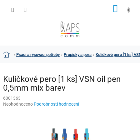
Přejít
NÁKUP
na
obsah
KOŠÍK
Psací a rýsovací potřeby
Propisky a pera
Kuličkové pero [1 ks] VS
Domů
Kuličkové pero [1 ks] VSN oil pen
0,5mm mix barev
6001363
Průměrné
Neohodnoceno
Podrobnosti hodnocení
hodnocení
produktu
je
0,0
z
5