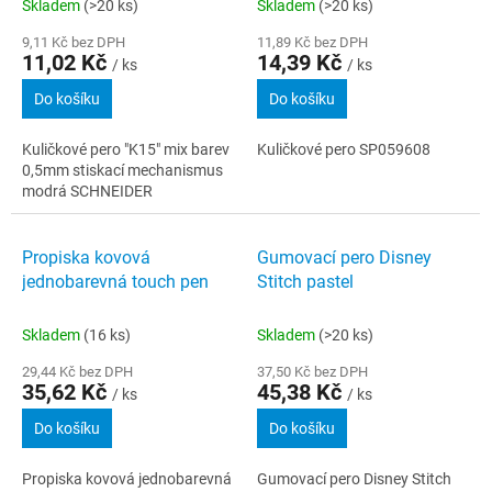
SCHNEIDER
Skladem
(>20 ks)
Skladem
(>20 ks)
9,11 Kč bez DPH
11,89 Kč bez DPH
11,02 Kč
14,39 Kč
/ ks
/ ks
Do košíku
Do košíku
Kuličkové pero "K15" mix barev
Kuličkové pero SP059608
0,5mm stiskací mechanismus
modrá SCHNEIDER
Propiska kovová
Gumovací pero Disney
jednobarevná touch pen
Stitch pastel
Skladem
(16 ks)
Skladem
(>20 ks)
29,44 Kč bez DPH
37,50 Kč bez DPH
35,62 Kč
45,38 Kč
/ ks
/ ks
Do košíku
Do košíku
Propiska kovová jednobarevná
Gumovací pero Disney Stitch