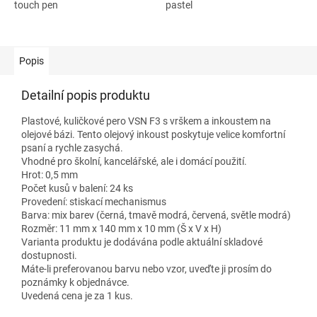
touch pen
pastel
Popis
Detailní popis produktu
Plastové, kuličkové pero VSN F3 s vrškem a inkoustem na
olejové bázi. Tento olejový inkoust poskytuje velice komfortní
psaní a rychle zasychá.
Vhodné pro školní, kancelářské, ale i domácí použití.
Hrot: 0,5 mm
Počet kusů v balení: 24 ks
Provedení: stiskací mechanismus
Barva: mix barev (černá, tmavě modrá, červená, světle modrá)
Rozměr: 11 mm x 140 mm x 10 mm (Š x V x H)
Varianta produktu je dodávána podle aktuální skladové
dostupnosti.
Máte-li preferovanou barvu nebo vzor, uveďte ji prosím do
poznámky k objednávce.
Uvedená cena je za 1 kus.