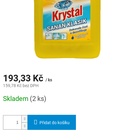
193,33 Kč
/ ks
159,78 Kč bez DPH
Měrná
Skladem
(2 ks)
cena:
Přidat do košíku