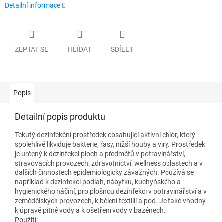
Detailní informace
ZEPTAT SE
HLÍDAT
SDÍLET
Popis
Detailní popis produktu
Tekutý dezinfekční prostředek obsahující aktivní chlór, který
spolehlivě likviduje bakterie, řasy, nižší houby a viry. Prostředek
je určený k dezinfekci ploch a předmětů v potravinářství,
stravovacích provozech, zdravotnictví, wellness oblastech a v
dalších činnostech epidemiologicky závažných. Používá se
například k dezinfekci podlah, nábytku, kuchyňského a
hygienického náčiní, pro plošnou dezinfekci v potravinářství a v
zemědělských provozech, k bělení textilií a pod. Je také vhodný
k úpravě pitné vody a k ošetření vody v bazénech.
Použití: