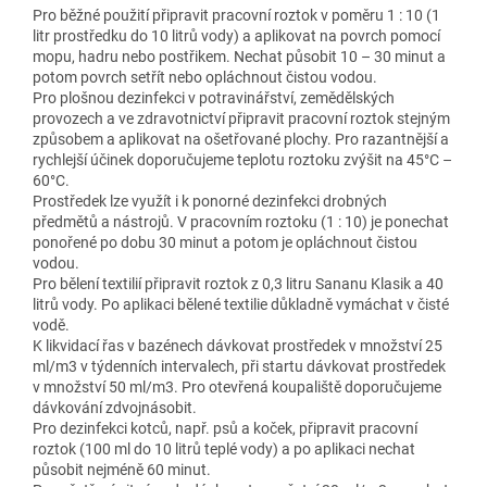
Pro běžné použití připravit pracovní roztok v poměru 1 : 10 (1
litr prostředku do 10 litrů vody) a aplikovat na povrch pomocí
mopu, hadru nebo postřikem. Nechat působit 10 – 30 minut a
potom povrch setřít nebo opláchnout čistou vodou.
Pro plošnou dezinfekci v potravinářství, zemědělských
provozech a ve zdravotnictví připravit pracovní roztok stejným
způsobem a aplikovat na ošetřované plochy. Pro razantnější a
rychlejší účinek doporučujeme teplotu roztoku zvýšit na 45°C –
60°C.
Prostředek lze využít i k ponorné dezinfekci drobných
předmětů a nástrojů. V pracovním roztoku (1 : 10) je ponechat
ponořené po dobu 30 minut a potom je opláchnout čistou
vodou.
Pro bělení textilií připravit roztok z 0,3 litru Sananu Klasik a 40
litrů vody. Po aplikaci bělené textilie důkladně vymáchat v čisté
vodě.
K likvidací řas v bazénech dávkovat prostředek v množství 25
ml/m3 v týdenních intervalech, při startu dávkovat prostředek
v množství 50 ml/m3. Pro otevřená koupaliště doporučujeme
dávkování zdvojnásobit.
Pro dezinfekci kotců, např. psů a koček, připravit pracovní
roztok (100 ml do 10 litrů teplé vody) a po aplikaci nechat
působit nejméně 60 minut.