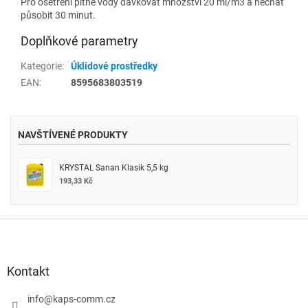
Pro ošetření pitné vody dávkovat množství 20 ml/m3 a nechat
působit 30 minut.
Doplňkové parametry
Kategorie
:
Úklidové prostředky
EAN
:
8595683803519
NAVŠTÍVENÉ PRODUKTY
KRYSTAL Sanan Klasik 5,5 kg
193,33 Kč
Z
á
p
a
Kontakt
t
í
info
@
kaps-comm.cz