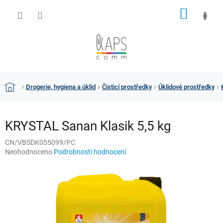
Přejít
NÁKUP
na
obsah
KOŠÍK
Drogerie, hygiena a úklid
Čisticí prostředky
Úklidové prostředky
Domů
KRYSTAL Sanan Klasik 5,5 kg
CN/VBSDK055099/PC
Průměrné
Neohodnoceno
Podrobnosti hodnocení
hodnocení
produktu
je
0,0
z
5
hvězdiček.