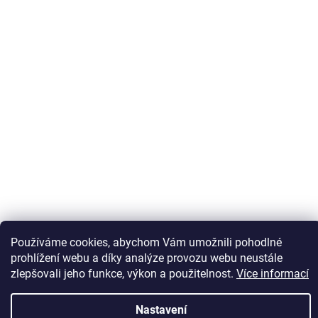
Sledovat na Instagramu
Používáme cookies, abychom Vám umožnili pohodlné
prohlížení webu a díky analýze provozu webu neustále
zlepšovali jeho funkce, výkon a použitelnost.
Více informací
Vytvořil Shoptet
Nastavení