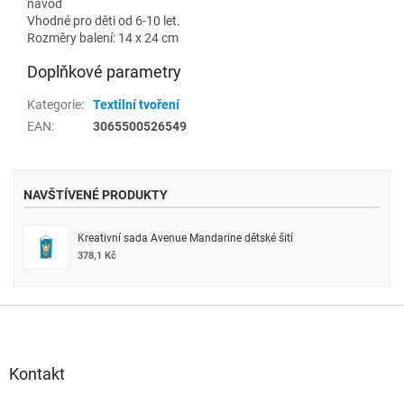
návod
Vhodné pro děti od 6-10 let.
Rozměry balení: 14 x 24 cm
Doplňkové parametry
Kategorie
:
Textilní tvoření
EAN
:
3065500526549
NAVŠTÍVENÉ PRODUKTY
Kreativní sada Avenue Mandarine dětské šití
378,1 Kč
Z
á
p
a
Kontakt
t