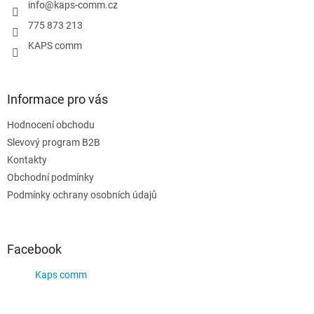
í
info
@
kaps-comm.cz
775 873 213
KAPS comm
Informace pro vás
Hodnocení obchodu
Slevový program B2B
Kontakty
Obchodní podmínky
Podmínky ochrany osobních údajů
Facebook
Kaps comm