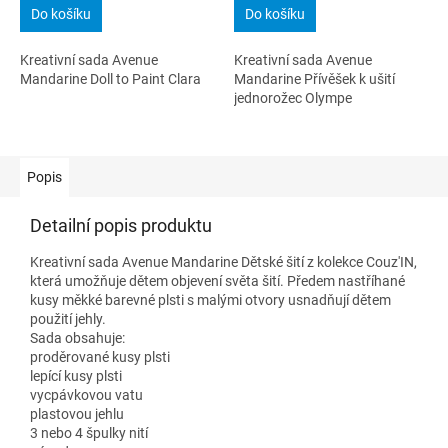
Do košíku
Do košíku
Kreativní sada Avenue
Kreativní sada Avenue
Mandarine Doll to Paint Clara
Mandarine Přívěšek k ušití
jednorožec Olympe
Popis
Detailní popis produktu
Kreativní sada Avenue Mandarine Dětské šití z kolekce Couz'IN,
která umožňuje dětem objevení světa šití. Předem nastříhané
kusy měkké barevné plsti s malými otvory usnadňují dětem
použití jehly.
Sada obsahuje:
proděrované kusy plsti
lepící kusy plsti
vycpávkovou vatu
plastovou jehlu
3 nebo 4 špulky nití