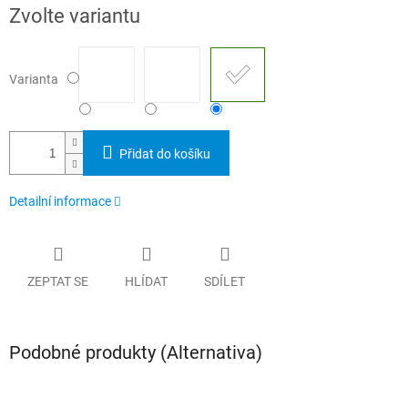
Měrná
Zvolte variantu
cena:
Varianta
Přidat do košíku
Detailní informace
ZEPTAT SE
HLÍDAT
SDÍLET
Podobné produkty (Alternativa)