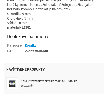
Korálky nemusíte jen zažehlovat, můžete je používat jako
normální korálky a navlékat je na provázek.
O korálku 9 mm.
O průvlaku 5 mm.
Výška 10 mm.
materiál - LDPE.
Doplňkové parametry
Kategorie
:
Korálky
EAN
:
Zvolte variantu
NAVŠTÍVENÉ PRODUKTY
Korálky zažehlovací velké maxi XL 1 000 ks
250,02 Kč
Z
á