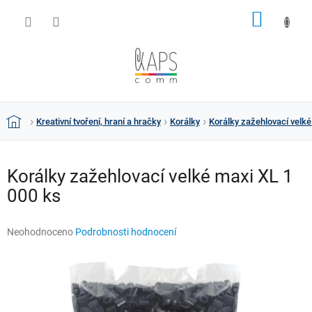
Přejít
NÁKUP
na
obsah
KOŠÍK
Kreativní tvoření, hraní a hračky
Korálky
Korálky zažehlovací velké
Domů
Korálky zažehlovací velké maxi XL 1
000 ks
Průměrné
Neohodnoceno
Podrobnosti hodnocení
hodnocení
produktu
je
0,0
z
5