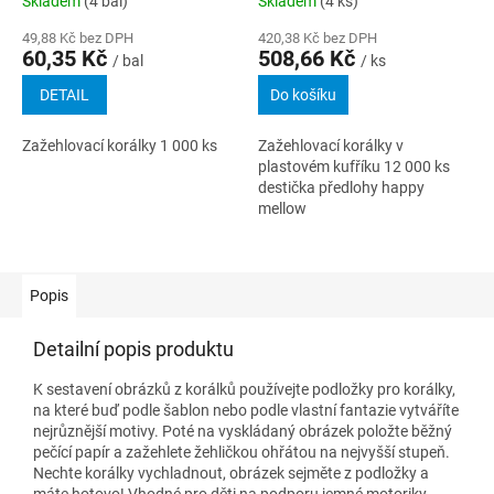
Skladem
(4 bal)
Skladem
(4 ks)
49,88 Kč bez DPH
420,38 Kč bez DPH
60,35 Kč
508,66 Kč
/ bal
/ ks
DETAIL
Do košíku
Zažehlovací korálky 1 000 ks
Zažehlovací korálky v
plastovém kufříku 12 000 ks
destička předlohy happy
mellow
Popis
Detailní popis produktu
K sestavení obrázků z korálků používejte podložky pro korálky,
na které buď podle šablon nebo podle vlastní fantazie vytváříte
nejrůznější motivy. Poté na vyskládaný obrázek položte běžný
pečící papír a zažehlete žehličkou ohřátou na nejvyšší stupeň.
Nechte korálky vychladnout, obrázek sejměte z podložky a
máte hotovo! Vhodné pro děti na podporu jemné motoriky.