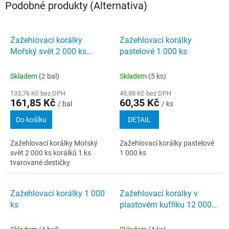
Podobné produkty (Alternativa)
Zažehlovací korálky
Zažehlovací korálky
Mořský svět 2 000 ks
pastelové 1 000 ks
korálků 1 ks tvarované
destičky
Skladem
(2 bal)
Skladem
(5 ks)
133,76 Kč bez DPH
49,88 Kč bez DPH
161,85 Kč
60,35 Kč
/ bal
/ ks
Do košíku
DETAIL
Zažehlovací korálky Mořský
Zažehlovací korálky pastelové
svět 2 000 ks korálků 1 ks
1 000 ks
tvarované destičky
Zažehlovací korálky 1 000
Zažehlovací korálky v
ks
plastovém kufříku 12 000
ks destička předlohy happy
mellow