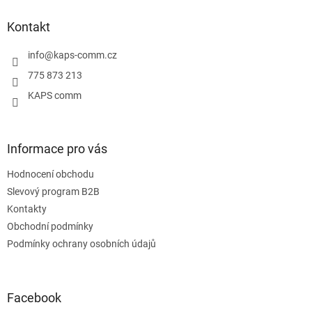
p
a
Kontakt
t
í
info
@
kaps-comm.cz
775 873 213
KAPS comm
Informace pro vás
Hodnocení obchodu
Slevový program B2B
Kontakty
Obchodní podmínky
Podmínky ochrany osobních údajů
Facebook