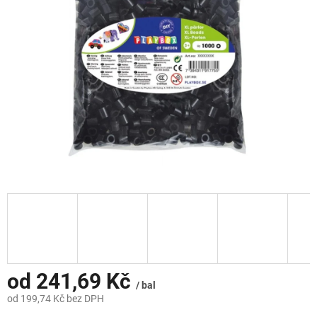
hvězdiček.
od
241,69 Kč
/ bal
od
199,74 Kč
bez DPH