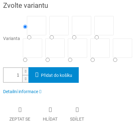
Měrná
Zvolte variantu
cena:
Varianta
Přidat do košíku
Detailní informace
ZEPTAT SE
HLÍDAT
SDÍLET