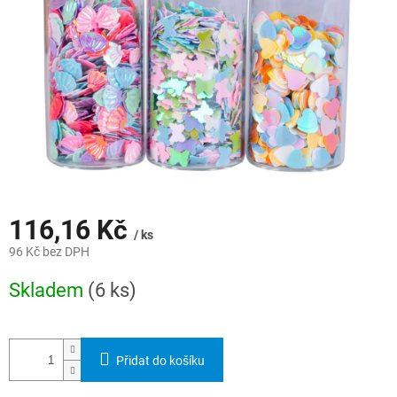
116,16 Kč
/ ks
96 Kč bez DPH
Měrná
Skladem
(6 ks)
cena:
Přidat do košíku