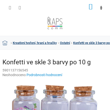
Přejít
NÁKUP
na
obsah
KOŠÍK
Kreativní tvoření, hraní a hračky
Ostatní
Konfetti ve skle 3 barvy po
Domů
Konfetti ve skle 3 barvy po 10 g
5901137156545
Průměrné
Neohodnoceno
Podrobnosti hodnocení
hodnocení
produktu
je
0,0
z
5
hvězdiček.