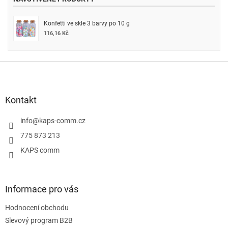
Konfetti ve skle 3 barvy po 10 g
116,16 Kč
Z
á
p
a
Kontakt
t
í
info
@
kaps-comm.cz
775 873 213
KAPS comm
Informace pro vás
Hodnocení obchodu
Slevový program B2B