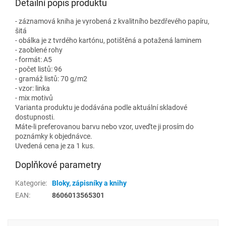
Detailní popis produktu
- záznamová kniha je vyrobená z kvalitního bezdřevého papíru,
šitá
- obálka je z tvrdého kartónu, potištěná a potažená laminem
- zaoblené rohy
- formát: A5
- počet listů: 96
- gramáž listů: 70 g/m2
- vzor: linka
- mix motivů
Varianta produktu je dodávána podle aktuální skladové
dostupnosti.
Máte-li preferovanou barvu nebo vzor, uveďte ji prosím do
poznámky k objednávce.
Uvedená cena je za 1 kus.
Doplňkové parametry
Kategorie
:
Bloky, zápisníky a knihy
EAN
:
8606013565301