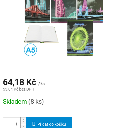
hvězdiček.
64,18 Kč
/ ks
53,04 Kč bez DPH
Měrná
Skladem
(8 ks)
cena:
Přidat do košíku