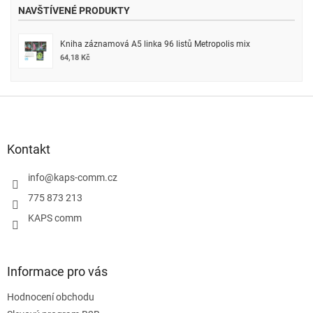
NAVŠTÍVENÉ PRODUKTY
Kniha záznamová A5 linka 96 listů Metropolis mix
64,18 Kč
Z
á
p
a
Kontakt
t
í
info
@
kaps-comm.cz
775 873 213
KAPS comm
Informace pro vás
Hodnocení obchodu