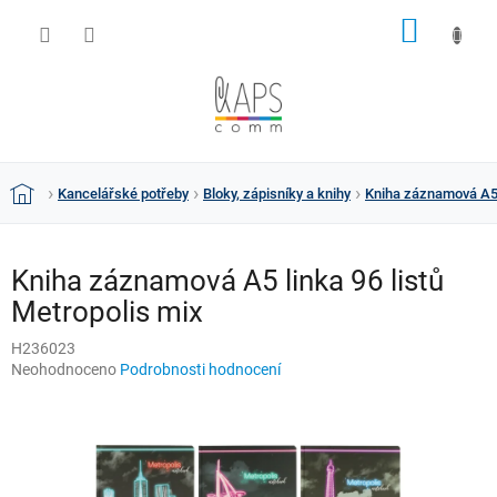
Přejít
NÁKUP
na
obsah
KOŠÍK
Kancelářské potřeby
Bloky, zápisníky a knihy
Kniha záznamová A5 l
Domů
Kniha záznamová A5 linka 96 listů
Metropolis mix
H236023
Průměrné
Neohodnoceno
Podrobnosti hodnocení
hodnocení
produktu
je
0,0
z
5