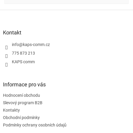
Z
á
p
a
Kontakt
t
í
info
@
kaps-comm.cz
775 873 213
KAPS comm
Informace pro vás
Hodnocení obchodu
Slevový program B2B
Kontakty
Obchodní podmínky
Podmínky ochrany osobních údajů