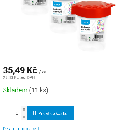
35,49 Kč
/ ks
29,33 Kč bez DPH
Měrná
Skladem
(11 ks)
cena:
Přidat do košíku
Detailní informace