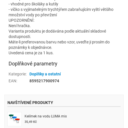
- vhodné pro školáky a kutily
- víčko s vyjímatelným trychtýřem zabraňujícím vylití většího
množství vody po převržení
UPOZORNĚNÍ:
Není hračka.
Varianta produktu je dodávána podle aktuální skladové
dostupnosti.
Máte-li preferovanou barvu nebo vzor, uveďte ji prosím do
poznámky k objednávce.
Uvedená cena je za 1 kus.
Doplňkové parametry
Kategorie
:
Doplňky a ostatní
EAN
:
8595217900974
NAVŠTÍVENÉ PRODUKTY
Kelímek na vodu LUMA mix
35,49 Kč