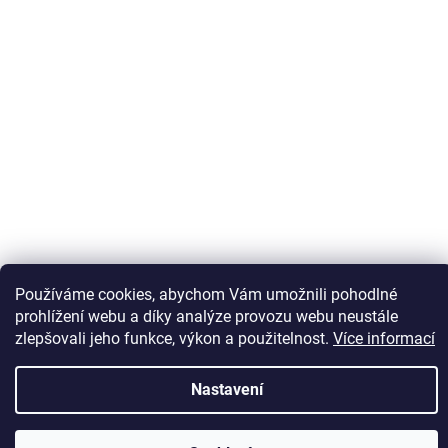
Sledovat na Instagramu
Používáme cookies, abychom Vám umožnili pohodlné
prohlížení webu a díky analýze provozu webu neustále
zlepšovali jeho funkce, výkon a použitelnost.
Více informací
Vytvořil Shoptet
Nastavení
Copyright 2026
Kaps comm
. Všechna práva vyhrazena.