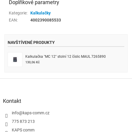
Doplňkové parametry
Kategorie
:
Kalkulačky
EAN
:
4002390085533
NAVŠTÍVENÉ PRODUKTY
Kalkulačka "MC 12" stolní 12 číslic MAUL 7265890
130,06 Kč
Z
á
p
a
Kontakt
t
í
info
@
kaps-comm.cz
775 873 213
KAPS comm