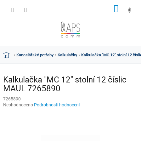
Přejít
NÁKUP
na
obsah
KOŠÍK
Kancelářské potřeby
Kalkulačky
Kalkulačka "MC 12" stolní 12 čís
Domů
Kalkulačka "MC 12" stolní 12 číslic
MAUL 7265890
7265890
Průměrné
Neohodnoceno
Podrobnosti hodnocení
hodnocení
produktu
je
0,0
z
5