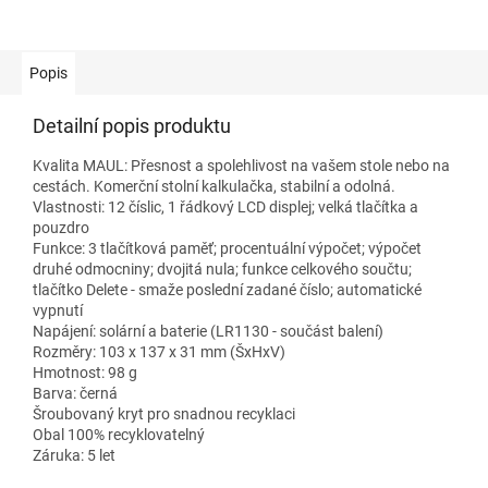
Popis
Detailní popis produktu
Kvalita MAUL: Přesnost a spolehlivost na vašem stole nebo na
cestách. Komerční stolní kalkulačka, stabilní a odolná.
Vlastnosti: 12 číslic, 1 řádkový LCD displej; velká tlačítka a
pouzdro
Funkce: 3 tlačítková paměť; procentuální výpočet; výpočet
druhé odmocniny; dvojitá nula; funkce celkového součtu;
tlačítko Delete - smaže poslední zadané číslo; automatické
vypnutí
Napájení: solární a baterie (LR1130 - součást balení)
Rozměry: 103 x 137 x 31 mm (ŠxHxV)
Hmotnost: 98 g
Barva: černá
Šroubovaný kryt pro snadnou recyklaci
Obal 100% recyklovatelný
Záruka: 5 let