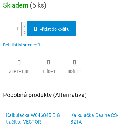
Měrná
Skladem
(5 ks)
cena:
Přidat do košíku
Detailní informace
ZEPTAT SE
HLÍDAT
SDÍLET
Podobné produkty (Alternativa)
Kalkulačka W046845 BIG
Kalkulačka Casine CS-
tlačítka VECTOR
321A