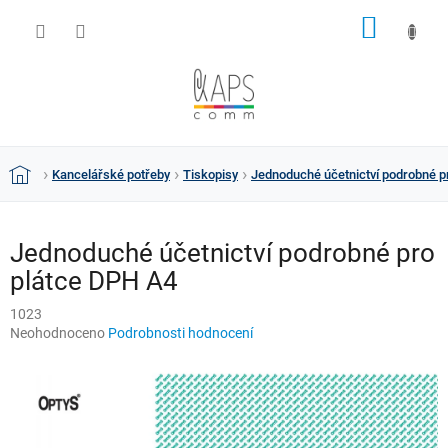
Přejít
NÁKUP
na
obsah
KOŠÍK
Kancelářské potřeby
Tiskopisy
Jednoduché účetnictví podrobné p
Domů
Jednoduché účetnictví podrobné pro
plátce DPH A4
1023
Průměrné
Neohodnoceno
Podrobnosti hodnocení
hodnocení
produktu
je
0,0
z
5