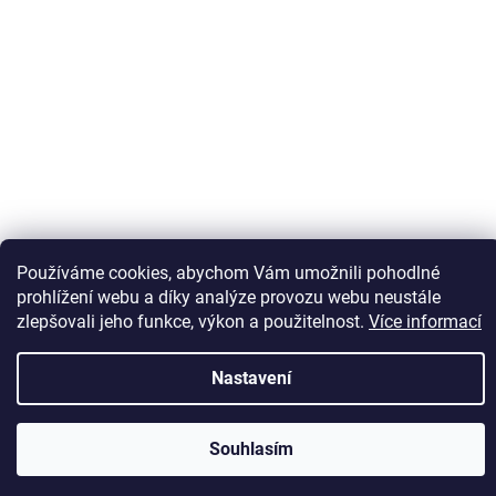
Sledovat na Instagramu
Používáme cookies, abychom Vám umožnili pohodlné
prohlížení webu a díky analýze provozu webu neustále
zlepšovali jeho funkce, výkon a použitelnost.
Více informací
Vytvořil Shoptet
Nastavení
Copyright 2026
Kaps comm
. Všechna práva vyhrazena.
Souhlasím