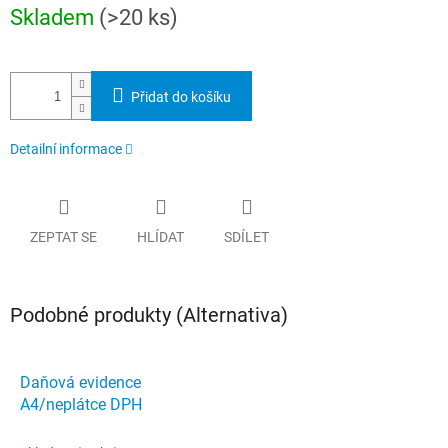
Měrná
Skladem
(>20 ks)
cena:
Přidat do košíku
Detailní informace
ZEPTAT SE
HLÍDAT
SDÍLET
Podobné produkty (Alternativa)
Daňová evidence
A4/neplátce DPH