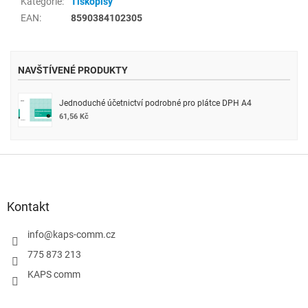
Kategorie
:
Tiskopisy
EAN
:
8590384102305
NAVŠTÍVENÉ PRODUKTY
Jednoduché účetnictví podrobné pro plátce DPH A4
61,56 Kč
Z
á
p
a
Kontakt
t
í
info
@
kaps-comm.cz
775 873 213
KAPS comm