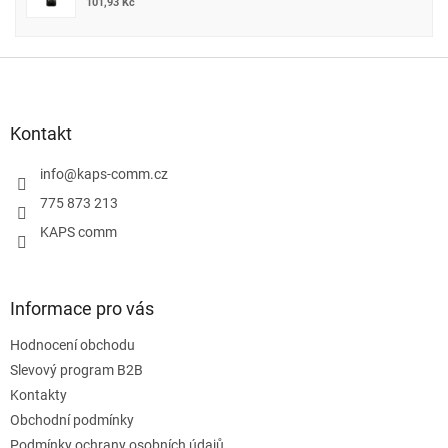
101,93 Kč
Z
á
p
a
Kontakt
t
í
info
@
kaps-comm.cz
775 873 213
KAPS comm
Informace pro vás
Hodnocení obchodu
Slevový program B2B
Kontakty
Obchodní podmínky
Podmínky ochrany osobních údajů