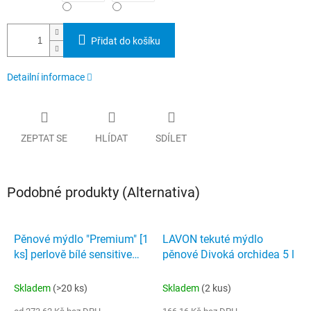
Přidat do košíku
Detailní informace
ZEPTAT SE
HLÍDAT
SDÍLET
Podobné produkty (Alternativa)
Pěnové mýdlo "Premium" [1
LAVON tekuté mýdlo
ks] perlově bílé sensitive
pěnové Divoká orchidea 5 l
Tork 520501
Skladem
(>20 ks)
Skladem
(2 kus)