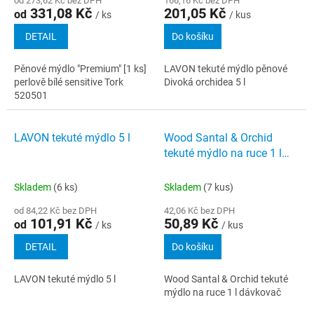
od 273,62 Kč bez DPH
166,16 Kč bez DPH
331,08 Kč
201,05 Kč
od
/ ks
/ kus
DETAIL
Do košíku
Pěnové mýdlo "Premium" [1 ks]
LAVON tekuté mýdlo pěnové
perlově bílé sensitive Tork
Divoká orchidea 5 l
520501
LAVON tekuté mýdlo 5 l
Wood Santal & Orchid
tekuté mýdlo na ruce 1 l
dávkovač
Skladem
(6 ks)
Skladem
(7 kus)
od 84,22 Kč bez DPH
42,06 Kč bez DPH
101,91 Kč
50,89 Kč
od
/ ks
/ kus
DETAIL
Do košíku
LAVON tekuté mýdlo 5 l
Wood Santal & Orchid tekuté
mýdlo na ruce 1 l dávkovač