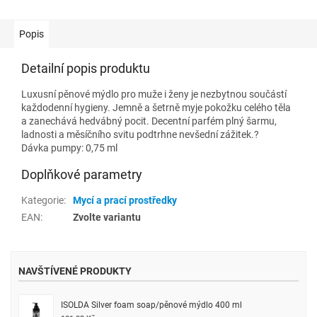
Popis
Detailní popis produktu
Luxusní pěnové mýdlo pro muže i ženy je nezbytnou součástí
každodenní hygieny. Jemně a šetrně myje pokožku celého těla
a zanechává hedvábný pocit. Decentní parfém plný šarmu,
ladnosti a měsíčního svitu podtrhne nevšední zážitek.?
Dávka pumpy: 0,75 ml
Doplňkové parametry
Kategorie
:
Mycí a prací prostředky
EAN
:
Zvolte variantu
NAVŠTÍVENÉ PRODUKTY
ISOLDA Silver foam soap/pěnové mýdlo 400 ml