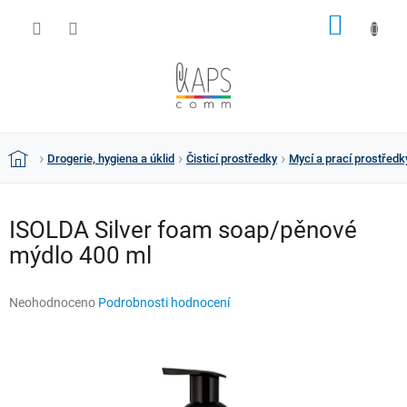
Přejít
NÁKUP
na
obsah
KOŠÍK
Drogerie, hygiena a úklid
Čisticí prostředky
Mycí a prací prostředk
Domů
ISOLDA Silver foam soap/pěnové
mýdlo 400 ml
Průměrné
Neohodnoceno
Podrobnosti hodnocení
hodnocení
produktu
je
0,0
z
5