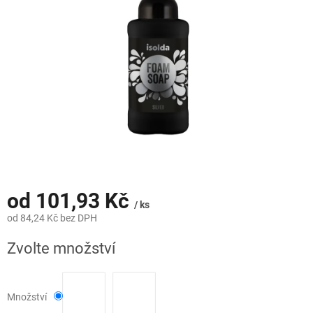
hvězdiček.
od
101,93 Kč
/ ks
od
84,24 Kč
bez DPH
Měrná
Zvolte množství
cena:
Množství