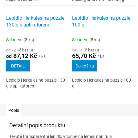
Lepidlo Herkules na puzzle
Lepidlo Herkules na puzzle
130 g s aplikátorem
100 g
Skladem
(8 ks)
Skladem
(8 ks)
od 72 Kč bez DPH
54,30 Kč bez DPH
87,12 Kč
65,70 Kč
od
/ ks
/ ks
DETAIL
Do košíku
Lepidlo Herkules na puzzle 130
Lepidlo Herkules na puzzle 100
g s aplikátorem
g
Popis
Detailní popis produktu
Tekuté transparentní lepidlo vhodné na lepení papíru a