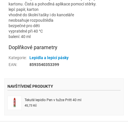
kartonu. Čistá a pohodlná aplikace pomocí stěrky.
lepí: papír, karton
vhodné do školní tašky i do kanceláře
neobsahuje rozpouštědla
bezpečné pro děti
vypratelné při 40 °C
balení: 40 ml
Doplňkové parametry
Kategorie
:
Lepidla a lepicí pásky
EAN
:
8593540353399
NAVŠTÍVENÉ PRODUKTY
Tekuté lepidlo Pen v tužce Pritt 40 ml
45,73 Kč
Z