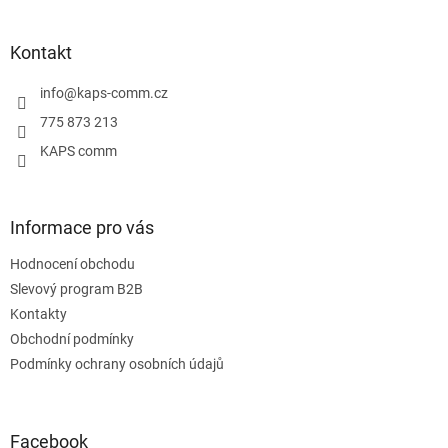
á
p
a
Kontakt
t
í
info
@
kaps-comm.cz
775 873 213
KAPS comm
Informace pro vás
Hodnocení obchodu
Slevový program B2B
Kontakty
Obchodní podmínky
Podmínky ochrany osobních údajů
Facebook