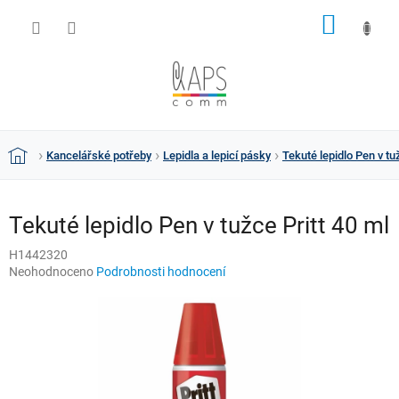
Přejít
NÁKUP
na
obsah
KOŠÍK
Kancelářské potřeby
Lepidla a lepicí pásky
Tekuté lepidlo Pen v tu
Domů
Tekuté lepidlo Pen v tužce Pritt 40 ml
H1442320
Průměrné
Neohodnoceno
Podrobnosti hodnocení
hodnocení
produktu
je
0,0
z
5
hvězdiček.