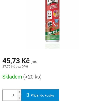
45,73 Kč
/ ks
37,79 Kč bez DPH
Měrná
Skladem
(>20 ks)
cena:
Přidat do košíku