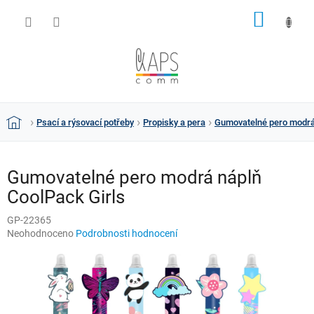
Přejít
NÁKUP
na
obsah
KOŠÍK
Psací a rýsovací potřeby
Propisky a pera
Gumovatelné pero modrá 
Domů
Gumovatelné pero modrá náplň
CoolPack Girls
GP-22365
Průměrné
Neohodnoceno
Podrobnosti hodnocení
hodnocení
produktu
je
0,0
z
5