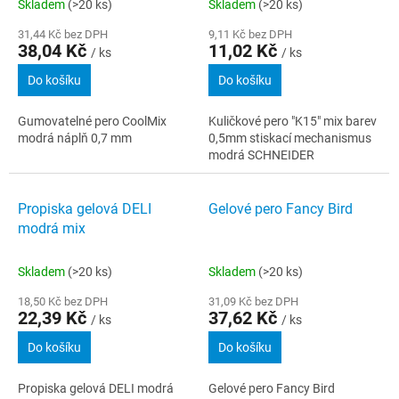
SCHNEIDER
Skladem
(>20 ks)
Skladem
(>20 ks)
31,44 Kč bez DPH
9,11 Kč bez DPH
38,04 Kč
11,02 Kč
/ ks
/ ks
Do košíku
Do košíku
Gumovatelné pero CoolMix
Kuličkové pero "K15" mix barev
modrá náplň 0,7 mm
0,5mm stiskací mechanismus
modrá SCHNEIDER
Propiska gelová DELI
Gelové pero Fancy Bird
modrá mix
Skladem
(>20 ks)
Skladem
(>20 ks)
18,50 Kč bez DPH
31,09 Kč bez DPH
22,39 Kč
37,62 Kč
/ ks
/ ks
Do košíku
Do košíku
Propiska gelová DELI modrá
Gelové pero Fancy Bird