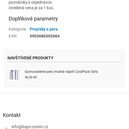
poznámky k objednávce.
Uvedená cena je za 1 kus.
Doplňkové parametry
Kategorie
:
Propisky a pera
EAN
:
5903686302664
NAVŠTÍVENÉ PRODUKTY
Gumovatelné pero modrá náplň CoolPack Girls
30,52 Kč
Z
á
p
a
Kontakt
t
í
info
@
kaps-comm.cz