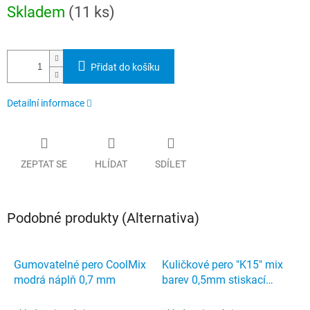
Měrná
Skladem
(11 ks)
cena:
Přidat do košíku
Detailní informace
ZEPTAT SE
HLÍDAT
SDÍLET
Podobné produkty (Alternativa)
Gumovatelné pero CoolMix
Kuličkové pero "K15" mix
modrá náplň 0,7 mm
barev 0,5mm stiskací
mechanismus modrá