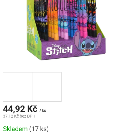
44,92 Kč
/ ks
37,12 Kč bez DPH
Měrná
Skladem
(17 ks)
cena: