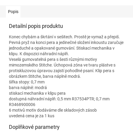
Popis
Detailní popis produktu
Konec chybám a škrtání v sešitech. Prostě je vymaž a přepiš.
Pevná pryž na konci pera a jedinečné složení inkoustu zaručuje
jednoduché a opakované gumování. Stiskací mechanika v
klipu. K dispozici náhradní náplň.
Veselá gumovatelná pera s šesti různými motivy
mimozemského Stitche. Úchopová zóna ve tvaru plástve s
protiskluzovou úpravou zajistí pohodlné psaní. Klip pera s
obrázkem Stitche, barva náplně modrá.
šířka stopy: 0,7 mm
barva náplně: modrá
stiskací mechanika v klipu pera
dostupná náhradní náplň: 0,5 mm R37534PTR; 0,7 mm
R3468900006
6 motivů motiv dodáváme dle skladových zásob
uvedená cena je za 1 kus
Doplňkové parametry