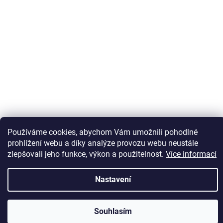
Sledovat na Instagramu
Používáme cookies, abychom Vám umožnili pohodlné
prohlížení webu a díky analýze provozu webu neustále
zlepšovali jeho funkce, výkon a použitelnost.
Více informací
Vytvořil Shoptet
Nastavení
Copyright 2026
Kaps comm
. Všechna práva vyhrazena.
Souhlasím