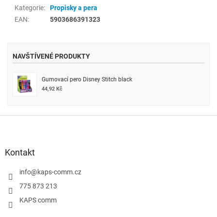
Kategorie
:
Propisky a pera
EAN
:
5903686391323
NAVŠTÍVENÉ PRODUKTY
Gumovací pero Disney Stitch black
44,92 Kč
Z
á
p
a
Kontakt
t
í
info
@
kaps-comm.cz
775 873 213
KAPS comm