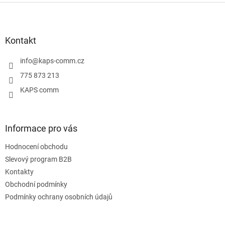
Z
á
p
a
Kontakt
t
í
info
@
kaps-comm.cz
775 873 213
KAPS comm
Informace pro vás
Hodnocení obchodu
Slevový program B2B
Kontakty
Obchodní podmínky
Podmínky ochrany osobních údajů