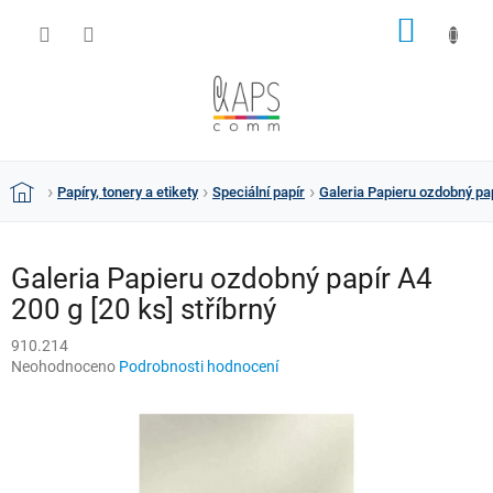
Přejít
NÁKUP
na
obsah
KOŠÍK
Papíry, tonery a etikety
Speciální papír
Galeria Papieru ozdobný pap
Domů
Galeria Papieru ozdobný papír A4
200 g [20 ks] stříbrný
910.214
Průměrné
Neohodnoceno
Podrobnosti hodnocení
hodnocení
produktu
je
0,0
z
5