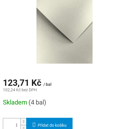
hvězdiček.
123,71 Kč
/ bal
102,24 Kč bez DPH
Měrná
Skladem
(4 bal)
cena:
Přidat do košíku