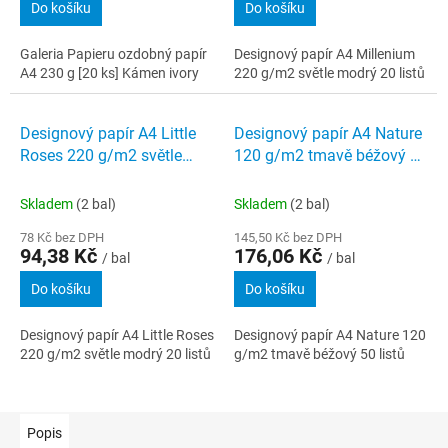
Do košíku
Do košíku
Galeria Papieru ozdobný papír
Designový papír A4 Millenium
A4 230 g [20 ks] Kámen ivory
220 g/m2 světle modrý 20 listů
Designový papír A4 Little
Designový papír A4 Nature
Roses 220 g/m2 světle
120 g/m2 tmavě béžový 50
modrý 20 listů
listů
Skladem
(2 bal)
Skladem
(2 bal)
78 Kč bez DPH
145,50 Kč bez DPH
94,38 Kč
176,06 Kč
/ bal
/ bal
Do košíku
Do košíku
Designový papír A4 Little Roses
Designový papír A4 Nature 120
220 g/m2 světle modrý 20 listů
g/m2 tmavě béžový 50 listů
Popis