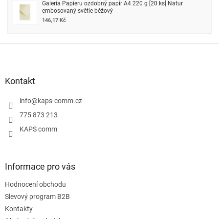
Galeria Papieru ozdobný papír A4 220 g [20 ks] Natur
embosovaný světle béžový
146,17 Kč
Z
á
p
a
Kontakt
t
í
info
@
kaps-comm.cz
775 873 213
KAPS comm
Informace pro vás
Hodnocení obchodu
Slevový program B2B
Kontakty