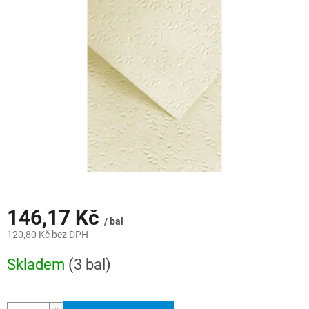
z
5
hvězdiček.
146,17 Kč
/ bal
120,80 Kč bez DPH
Měrná
Skladem
(3 bal)
cena: