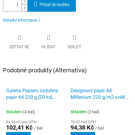
Přidat do košíku
Detailní informace
ZEPTAT SE
HLÍDAT
SDÍLET
Podobné produkty (Alternativa)
Galeria Papieru ozdobný
Designový papír A4
papír A4 230 g [20 ks]
Millenium 220 g/m2 světle
Kámen ivory
modrý 20 listů
Skladem
(4 bal)
Skladem
(2 bal)
84,64 Kč bez DPH
78 Kč bez DPH
102,41 Kč
94,38 Kč
/ bal
/ bal