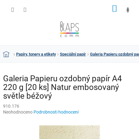
Přejít
NÁKUP
na
obsah
KOŠÍK
Papíry, tonery a etikety
Speciální papír
Galeria Papieru ozdobný pa
Domů
Galeria Papieru ozdobný papír A4
220 g [20 ks] Natur embosovaný
světle béžový
910.176
Průměrné
Neohodnoceno
Podrobnosti hodnocení
hodnocení
produktu
je
0,0