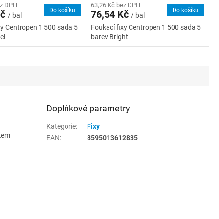
ez DPH
63,26 Kč bez DPH
Do košíku
Do košíku
Kč
76,54 Kč
/ bal
/ bal
xy Centropen 1 500 sada 5
Foukací fixy Centropen 1 500 sada 5
el
barev Bright
Doplňkové parametry
Kategorie
:
Fixy
íkem
EAN
:
8595013612835