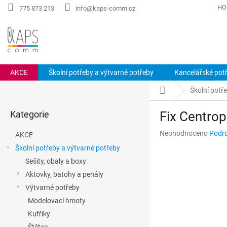
Přejít
HO
775 873 213
info@kaps-comm.cz
na
obsah
AKCE
Školní potřeby a výtvarné potřeby
Kancelářské pot
P
Domů
Školní potř
o
Přeskočit
s
Kategorie
Fix Centrop
kategorie
t
r
Průměrné
Neohodnoceno
Podro
AKCE
a
hodnocení
Školní potřeby a výtvarné potřeby
n
produktu
Sešity, obaly a boxy
n
je
0,0
í
Aktovky, batohy a penály
z
p
Výtvarné potřeby
5
a
hvězdiček.
Modelovací hmoty
n
Kufříky
e