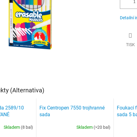
Detailní 
TISK
ty (Alternativa)
ada 2589/10
Fix Centropen 7550 trojhranné
Foukací f
VANÉ
sada
sada 5 ba
Skladem
(8 bal)
Skladem
(>20 bal)