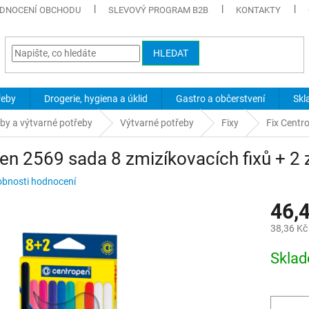
DNOCENÍ OBCHODU
SLEVOVÝ PROGRAM B2B
KONTAKTY
HLEDAT
řeby
Drogerie, hygiena a úklid
Gastro a občerstvení
Skl
eby a výtvarné potřeby
Výtvarné potřeby
Fixy
Fix Centr
en 2569 sada 8 zmizíkovacích fixů + 2 
bnosti hodnocení
46,
38,36 Kč
Měrná
Skla
cena: