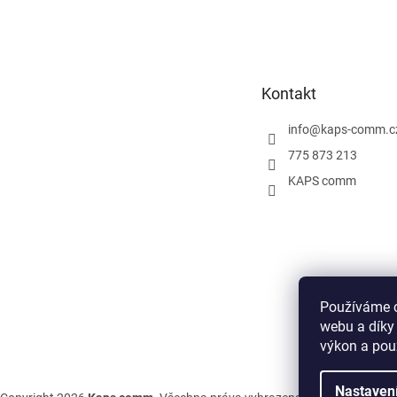
Z
á
p
a
t
Kontakt
í
info
@
kaps-comm.c
775 873 213
KAPS comm
Používáme c
webu a díky
výkon a pou
Nastaven