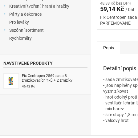
48,88 Kč bez DPH
Kreativní tvoření, hraní a hračky
59,14 Kč
/ bal
Párty a dekorace
Fix Centropen sada
Pro leváky
PARFÉMOVANÉ
Sezónní sortiment
Rychloměry
Popis
NAVŠTÍVENÉ PRODUKTY
Detailní popis
Fix Centropen 2569 sada 8
- sada zmizíkovat
zmizíkovacích fixů + 2 zmizíky
- jsou naplněny s
46,42 Kč
vyzmizíkovat
- hrot odolný proti
- ventilační chrání
- mix barev
- šíře stopy 1,8 m
- válcový hrot