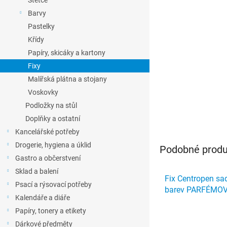
Štětce
l
Barvy
Pastelky
Křídy
Papíry, skicáky a kartony
Fixy
Malířská plátna a stojany
Voskovky
Podložky na stůl
Doplňky a ostatní
Kancelářské potřeby
Drogerie, hygiena a úklid
Podobné produk
Gastro a občerstvení
Sklad a balení
Fix Centropen s
Psací a rýsovací potřeby
barev PARFÉMO
Kalendáře a diáře
Papíry, tonery a etikety
Dárkové předměty