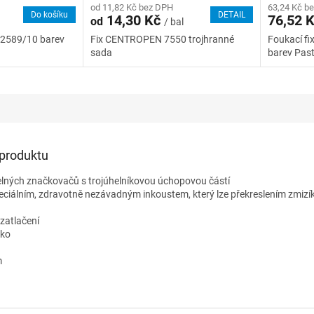
od 11,82 Kč bez DPH
63,24 Kč b
Do košíku
DETAIL
14,30 Kč
76,52 
od
/ bal
 2589/10 barev
Fix CENTROPEN 7550 trojhranné
Foukací fi
sada
barev Past
 produktu
elných značkovačů s trojúhelníkovou úchopovou částí
peciálním, zdravotně nezávadným inkoustem, který lze překreslením zmiz
 zatlačení
tko
m