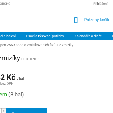
OBCHODNÍ PODMÍNKY
PODMÍNKY OCHRANY OSOBNÍCH ÚDAJŮ
Přihlášení
NÁKUPNÍ
Prázdný košík
KOŠÍK
ad a balení
Psací a rýsovací potřeby
Kalendáře a diáře
open 2569 sada 8 zmizíkovacích fixů + 2 zmizíky
zmizíky
11-B107011
42 Kč
/ bal
 bez DPH
dem
(8 bal)