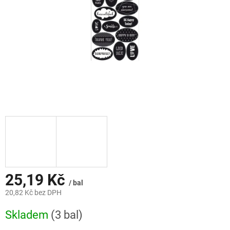
25,19 Kč
/ bal
20,82 Kč bez DPH
Měrná
Skladem
(3 bal)
cena: