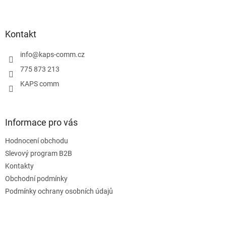
Z
á
p
a
Kontakt
t
í
info
@
kaps-comm.cz
775 873 213
KAPS comm
Informace pro vás
Hodnocení obchodu
Slevový program B2B
Kontakty
Obchodní podmínky
Podmínky ochrany osobních údajů