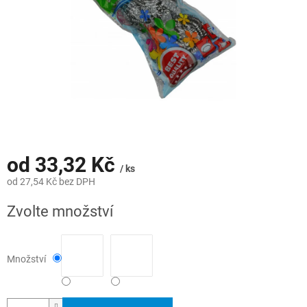
od
33,32 Kč
/ ks
od
27,54 Kč
bez DPH
Měrná
Zvolte množství
cena:
Množství