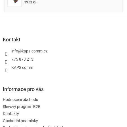
33,32 Kč
Z
á
p
a
Kontakt
t
í
info
@
kaps-comm.cz
775 873 213
KAPS comm
Informace pro vás
Hodnocení obchodu
Slevový program B2B
Kontakty
Obchodní podmínky