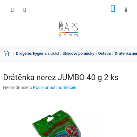
Přejít
NÁKUP
na
obsah
KOŠÍK
Drogerie, hygiena a úklid
Úklidové pomůcky
Ostatní
Drátěnka ne
Domů
Drátěnka nerez JUMBO 40 g 2 ks
Průměrné
Neohodnoceno
Podrobnosti hodnocení
hodnocení
produktu
je
0,0
z
5
hvězdiček.