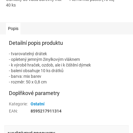
40 ks
Popis
Detailní popis produktu
- tvarovatelný drátek
- opletený jemným žinylkovým vláknem
- k výrobě hraček, ozdob, ale i k čištění dýmek
- balení obsahuje 10 ks drátků
- barva: mix barev
- rozměr: 50 x 0,8 cm
Doplňkové parametry
Kategorie
:
Ostatní
EAN
:
8595217911314