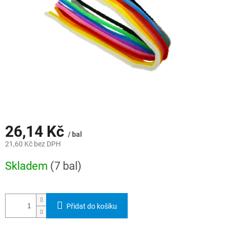
26,14 Kč
/ bal
21,60 Kč bez DPH
Měrná
Skladem
(7 bal)
cena:
Přidat do košíku