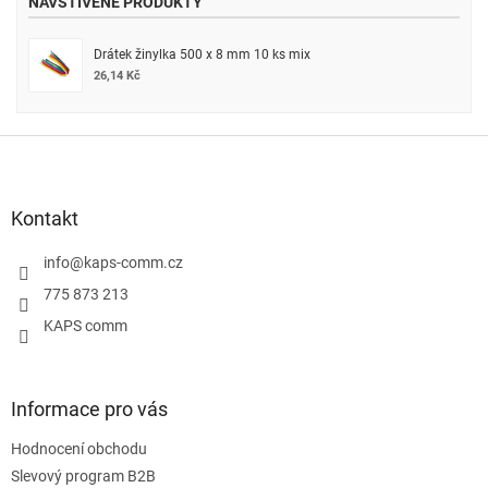
NAVŠTÍVENÉ PRODUKTY
Drátek žinylka 500 x 8 mm 10 ks mix
26,14 Kč
Z
á
p
a
Kontakt
t
í
info
@
kaps-comm.cz
775 873 213
KAPS comm
Informace pro vás
Hodnocení obchodu
Slevový program B2B