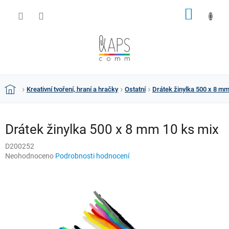
Přejít
NÁKUP
na
obsah
KOŠÍK
Kreativní tvoření, hraní a hračky
Ostatní
Drátek žinylka 500 x 8 mm
Domů
Drátek žinylka 500 x 8 mm 10 ks mix
D200252
Průměrné
Neohodnoceno
Podrobnosti hodnocení
hodnocení
produktu
je
0,0
z
5
hvězdiček.