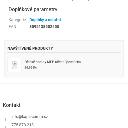
Doplňkové parametry
Kategorie
:
Doplňky a ostatní
EAN
:
8595138552450
NAVŠTÍVENÉ PRODUKTY
Dětské hodiny MFP učební pomůcka
26,83 Kč
Z
á
p
a
Kontakt
t
í
info
@
kaps-comm.cz
775 873 213