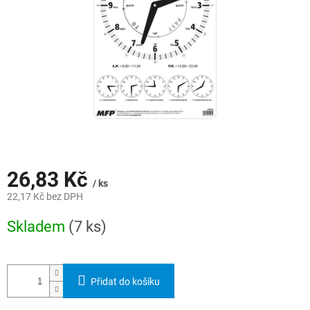
26,83 Kč
/ ks
22,17 Kč bez DPH
Měrná
Skladem
(7 ks)
cena:
Přidat do košíku