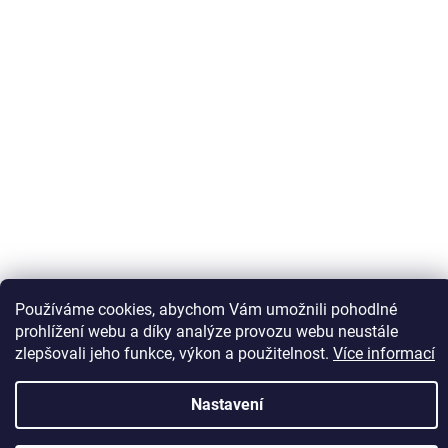
Používáme cookies, abychom Vám umožnili pohodlné
Sledovat na Instagramu
prohlížení webu a díky analýze provozu webu neustále
zlepšovali jeho funkce, výkon a použitelnost.
Více informací
Vytvořil Shoptet
Nastavení
Copyright 2026
Kaps comm
. Všechna práva vyhrazena.