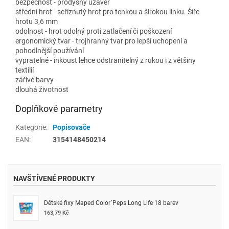
bezpečnost - prodyšný uzávěr
střední hrot - seříznutý hrot pro tenkou a širokou linku. Šíře
hrotu 3,6 mm
odolnost - hrot odolný proti zatlačení či poškození
ergonomický tvar - trojhranný tvar pro lepší uchopení a
pohodlnější používání
vypratelné - inkoust lehce odstranitelný z rukou i z většiny
textilií
zářivé barvy
dlouhá životnost
Doplňkové parametry
Kategorie
:
Popisovače
EAN
:
3154148450214
NAVŠTÍVENÉ PRODUKTY
Dětské fixy Maped Color´Peps Long Life 18 barev
163,79 Kč