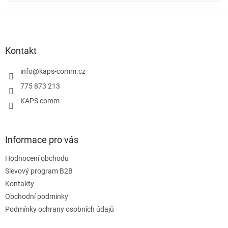
Z
á
p
a
Kontakt
t
í
info
@
kaps-comm.cz
775 873 213
KAPS comm
Informace pro vás
Hodnocení obchodu
Slevový program B2B
Kontakty
Obchodní podmínky
Podmínky ochrany osobních údajů