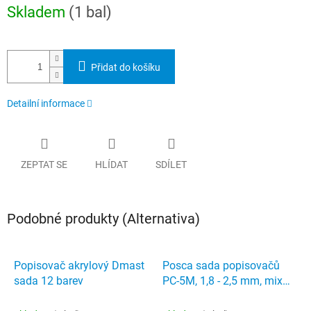
Měrná
Skladem
(1 bal)
cena:
Přidat do košíku
Detailní informace
ZEPTAT SE
HLÍDAT
SDÍLET
Podobné produkty (Alternativa)
Popisovač akrylový Dmast
Posca sada popisovačů
sada 12 barev
PC-5M, 1,8 - 2,5 mm, mix
barev (16 ks)