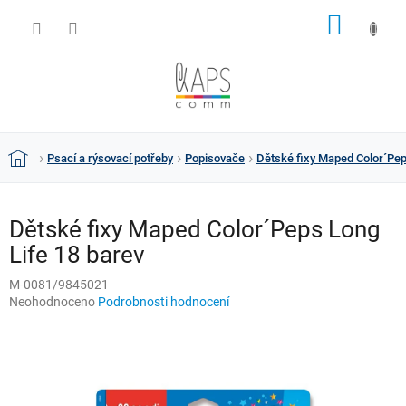
Přejít
NÁKUP
na
obsah
KOŠÍK
Psací a rýsovací potřeby
Popisovače
Dětské fixy Maped Color´Pep
Domů
Dětské fixy Maped Color´Peps Long
Life 18 barev
M-0081/9845021
Průměrné
Neohodnoceno
Podrobnosti hodnocení
hodnocení
produktu
je
0,0
z
5