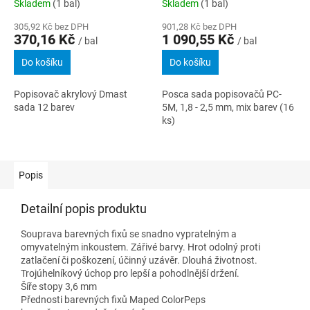
Skladem
(1 bal)
Skladem
(1 bal)
305,92 Kč bez DPH
901,28 Kč bez DPH
370,16 Kč
1 090,55 Kč
/ bal
/ bal
Do košíku
Do košíku
Popisovač akrylový Dmast
Posca sada popisovačů PC-
sada 12 barev
5M, 1,8 - 2,5 mm, mix barev (16
ks)
Popis
Detailní popis produktu
Souprava barevných fixů se snadno vypratelným a
omyvatelným inkoustem. Zářivé barvy. Hrot odolný proti
zatlačení či poškození, účinný uzávěr. Dlouhá životnost.
Trojúhelníkový úchop pro lepší a pohodlnější držení.
Šíře stopy 3,6 mm
Přednosti barevných fixů Maped ColorPeps