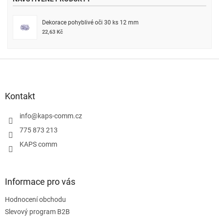
Dekorace pohyblivé oči 30 ks 12 mm
22,63 Kč
Z
á
p
a
Kontakt
t
í
info
@
kaps-comm.cz
775 873 213
KAPS comm
Informace pro vás
Hodnocení obchodu
Slevový program B2B