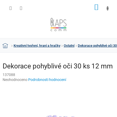
Přejít
NÁKUP
na
obsah
KOŠÍK
Kreativní tvoření, hraní a hračky
Ostatní
Dekorace pohyblivé oči 3
Domů
Dekorace pohyblivé oči 30 ks 12 mm
137088
Průměrné
Neohodnoceno
Podrobnosti hodnocení
hodnocení
produktu
je
0,0
z
5
hvězdiček.