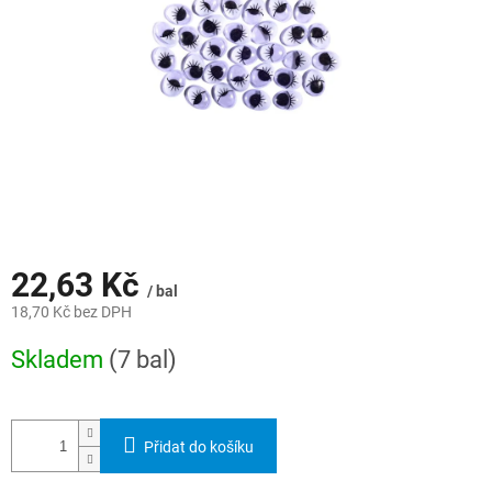
22,63 Kč
/ bal
18,70 Kč bez DPH
Měrná
Skladem
(7 bal)
cena:
Přidat do košíku