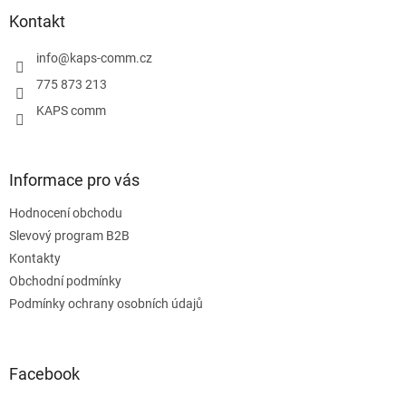
p
a
Kontakt
t
í
info
@
kaps-comm.cz
775 873 213
KAPS comm
Informace pro vás
Hodnocení obchodu
Slevový program B2B
Kontakty
Obchodní podmínky
Podmínky ochrany osobních údajů
Facebook