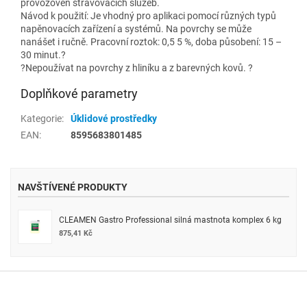
provozoven stravovacích služeb.
Návod k použití: Je vhodný pro aplikaci pomocí různých typů
napěnovacích zařízení a systémů. Na povrchy se může
nanášet i ručně. Pracovní roztok: 0,5 5 %, doba působení: 15 –
30 minut.?
?Nepoužívat na povrchy z hliníku a z barevných kovů. ?
Doplňkové parametry
Kategorie
:
Úklidové prostředky
EAN
:
8595683801485
NAVŠTÍVENÉ PRODUKTY
CLEAMEN Gastro Professional silná mastnota komplex 6 kg
875,41 Kč
Z
á