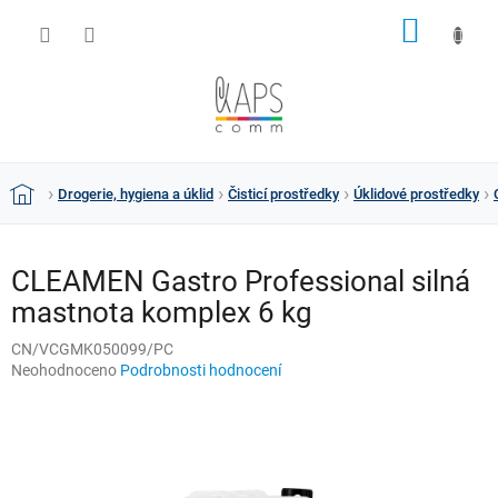
Přejít
NÁKUP
na
obsah
KOŠÍK
Drogerie, hygiena a úklid
Čisticí prostředky
Úklidové prostředky
Domů
CLEAMEN Gastro Professional silná
mastnota komplex 6 kg
CN/VCGMK050099/PC
Průměrné
Neohodnoceno
Podrobnosti hodnocení
hodnocení
produktu
je
0,0
z
5