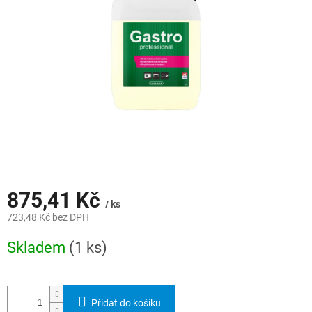
hvězdiček.
875,41 Kč
/ ks
723,48 Kč bez DPH
Měrná
Skladem
(1 ks)
cena:
Přidat do košíku