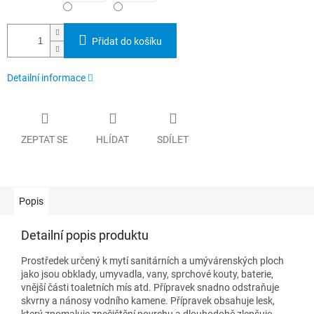
Přidat do košíku
Detailní informace
ZEPTAT SE
HLÍDAT
SDÍLET
Popis
Detailní popis produktu
Prostředek určený k mytí sanitárních a umývárenských ploch
jako jsou obklady, umyvadla, vany, sprchové kouty, baterie,
vnější části toaletních mís atd. Přípravek snadno odstraňuje
skvrny a nánosy vodního kamene. Přípravek obsahuje lesk,
který zpomaluje znečištění povrchu a dlouhodobě zlepšuje