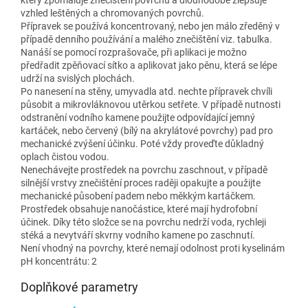
vzhled leštěných a chromovaných povrchů.
Přípravek se používá koncentrovaný, nebo jen málo zředěný v
případě denního používání a malého znečištění viz. tabulka.
Nanáší se pomocí rozprašovače, při aplikaci je možno
předřadit zpěňovací sítko a aplikovat jako pěnu, která se lépe
udrží na svislých plochách.
Po nanesení na stěny, umyvadla atd. nechte přípravek chvíli
působit a mikrovláknovou utěrkou setřete. V případě nutnosti
odstranění vodního kamene použijte odpovídající jemný
kartáček, nebo červený (bílý na akrylátové povrchy) pad pro
mechanické zvýšení účinku. Poté vždy proveďte důkladný
oplach čistou vodou.
Nenechávejte prostředek na povrchu zaschnout, v případě
silnější vrstvy znečištění proces raději opakujte a použijte
mechanické působení padem nebo měkkým kartáčkem.
Prostředek obsahuje nanočástice, které mají hydrofobní
účinek. Díky této složce se na povrchu nedrží voda, rychleji
stéká a nevytváří skvrny vodního kamene po zaschnutí.
Není vhodný na povrchy, které nemají odolnost proti kyselinám
pH koncentrátu: 2
Doplňkové parametry