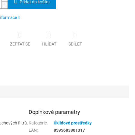
Přidat do košíku
informace
ZEPTAT SE
HLÍDAT
SDÍLET
Doplňkové parametry
uchových filtrů.
Kategorie
:
Úklidové prostředky
EAN
:
8595683801317