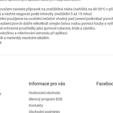
vačem naneste přípravek na znečištěná místa (nahřátá na 40-50°C v pří
 a nechte reagovat podle intenzity znečištění 5 až 15 minut.
ištění použijeme na uvolnění nečistot vhodný pad (nesmí poškrábat povrch
sobení povrch dobře několikrát omyjte čistou vodou pomocí houby a vyt
ně ochranné prostředky jako gumové rukavice, brýle a zástěru.
pokožkou a vdechování aerosolu při aplikaci.
ík a materiály neodolné alkáliím.
4
Informace pro vás
Facebo
Hodnocení obchodu
z
Slevový program B2B
Kontakty
Obchodní podmínky