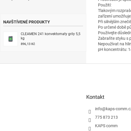
Použití:
Tlakovým rozprašo
zařízení umožňuje)
Při silnějším zneč
NAVŠTÍVENÉ PRODUKTY
Po určené době pů
Používejte důsled
CLEAMEN 241 konvektomaty grily 5,5
Zabraňte styku s 
kg
Nepoužívat na hlin
896,13 Kč
pH koncentrátu: 1
Z
á
p
a
t
Kontakt
í
info
@
kaps-comm.c
775 873 213
KAPS comm