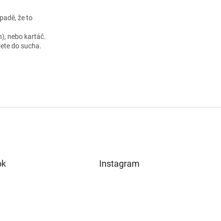
padě, že to
), nebo kartáč.
řete do sucha.
ok
Instagram