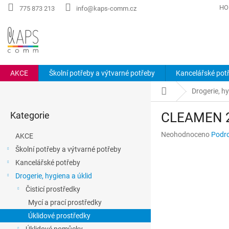
Přejít
HO
775 873 213
info@kaps-comm.cz
na
obsah
AKCE
Školní potřeby a výtvarné potřeby
Kancelářské pot
P
Domů
Drogerie, hy
o
Přeskočit
s
Kategorie
CLEAMEN 24
kategorie
t
r
Průměrné
Neohodnoceno
Podro
AKCE
a
hodnocení
Školní potřeby a výtvarné potřeby
n
produktu
Kancelářské potřeby
n
je
0,0
í
Drogerie, hygiena a úklid
z
p
Čisticí prostředky
5
a
hvězdiček.
Mycí a prací prostředky
n
Úklidové prostředky
e