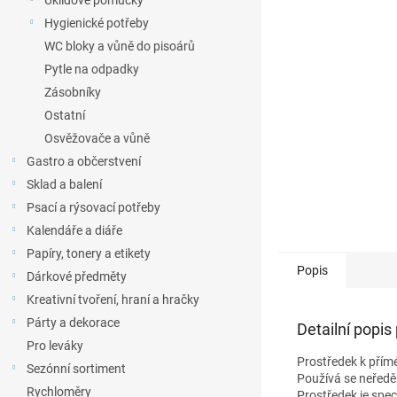
Úklidové pomůcky
l
Hygienické potřeby
WC bloky a vůně do pisoárů
Pytle na odpadky
Zásobníky
Ostatní
Osvěžovače a vůně
Gastro a občerstvení
Sklad a balení
Psací a rýsovací potřeby
Kalendáře a diáře
Papíry, tonery a etikety
Popis
Dárkové předměty
Kreativní tvoření, hraní a hračky
Párty a dekorace
Detailní popis
Pro leváky
Prostředek k přímé
Sezónní sortiment
Používá se neředě
Rychloměry
Prostředek je spe