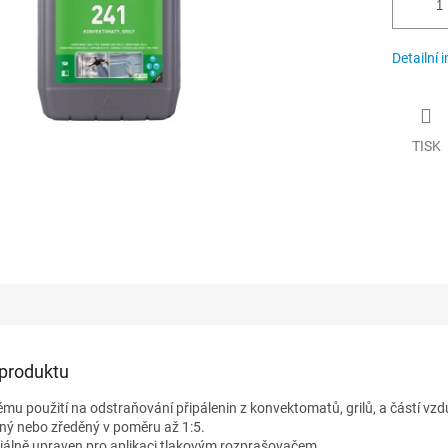
Detailní 
TISK
 produktu
mu použití na odstraňování připálenin z konvektomatů, grilů, a částí vzd
ný nebo zředěný v poměru až 1:5.
ciálně upraven pro aplikaci tlakovým rozprašovačem.