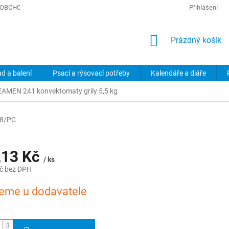
OBCHODNÍ PODMÍNKY
PODMÍNKY OCHRANY OSOBNÍCH ÚDAJŮ
Přihlášení
NÁKUPNÍ
Prázdný košík
KOŠÍK
ad a balení
Psací a rýsovací potřeby
Kalendáře a diáře
AMEN 241 konvektomaty grily 5,5 kg
8/PC
,13 Kč
/ ks
č bez DPH
eme u dodavatele