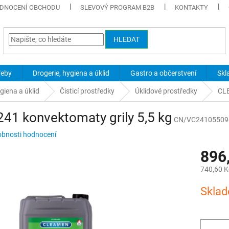
DNOCENÍ OBCHODU
SLEVOVÝ PROGRAM B2B
KONTAKTY
HLEDAT
řeby
Drogerie, hygiena a úklid
Gastro a občerstvení
Skl
giena a úklid
Čisticí prostředky
Úklidové prostředky
CLE
1 konvektomaty grily 5,5 kg
CN/VC24105509
bnosti hodnocení
896
740,60 K
Měrná
Sklad
cena: