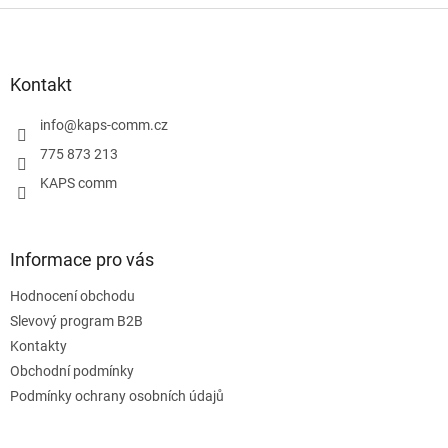
Z
á
p
a
Kontakt
t
í
info
@
kaps-comm.cz
775 873 213
KAPS comm
Informace pro vás
Hodnocení obchodu
Slevový program B2B
Kontakty
Obchodní podmínky
Podmínky ochrany osobních údajů