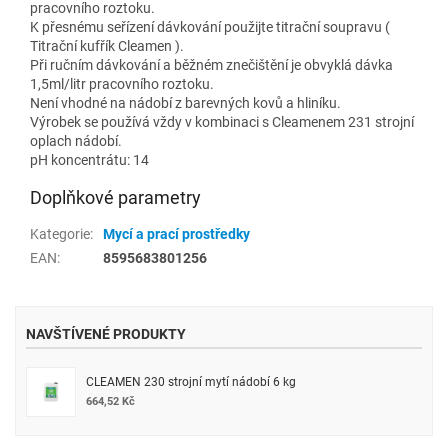
pracovního roztoku.
K přesnému seřízení dávkování použijte titrační soupravu (
Titrační kufřík Cleamen ).
Při ručním dávkování a běžném znečištění je obvyklá dávka
1,5ml/litr pracovního roztoku.
Není vhodné na nádobí z barevných kovů a hliníku.
Výrobek se používá vždy v kombinaci s Cleamenem 231 strojní
oplach nádobí.
pH koncentrátu: 14
Doplňkové parametry
Kategorie
:
Mycí a prací prostředky
EAN
:
8595683801256
NAVŠTÍVENÉ PRODUKTY
CLEAMEN 230 strojní mytí nádobí 6 kg
664,52 Kč