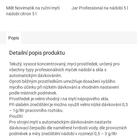
Milit Novimatik na ruční mytí
Jar Professional na nádobí 5 l
nádobí citron 5 l
Popis
Detailní popis produktu
Tekutý, vysoce koncentrovaný, mycí prostředek, určený pro
všechny typy profesionálních myček nádobí a skla s
automatickým dávkováním.
Oproti běžným prostředkům umožňuje dosažení vyššího
mycího účinku při nízkém dávkování a vhodném nastavení
podle místních podmínek.
Prostředek je velmi vhodný i na mytí nápojového skla.
Při slabém znečištění je možno využít velmi nízké dávkování 0,5
– 1g/litr pracovního roztoku.
Použití:
Pro strojní mytí s automatickým dávkováním nastavte
dávkovací čerpadlo dle naměřené tvrdosti vody, dle provozních
podmínek a míry znečištění nádobí v rozmezí 0,5 – 3 g/litr