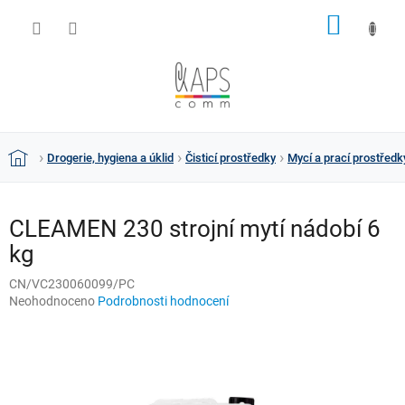
Přejít
NÁKUP
na
obsah
KOŠÍK
Drogerie, hygiena a úklid
Čisticí prostředky
Mycí a prací prostředk
Domů
CLEAMEN 230 strojní mytí nádobí 6
kg
CN/VC230060099/PC
Průměrné
Neohodnoceno
Podrobnosti hodnocení
hodnocení
produktu
je
0,0
z
5