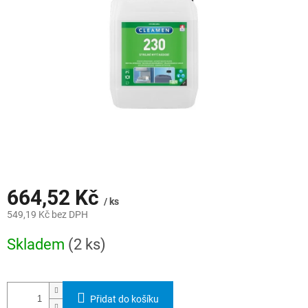
hvězdiček.
664,52 Kč
/ ks
549,19 Kč bez DPH
Měrná
Skladem
(2 ks)
cena:
Přidat do košíku