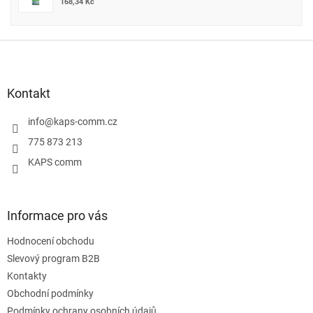
168,34 Kč
Z
á
p
a
Kontakt
t
í
info
@
kaps-comm.cz
775 873 213
KAPS comm
Informace pro vás
Hodnocení obchodu
Slevový program B2B
Kontakty
Obchodní podmínky
Podmínky ochrany osobních údajů