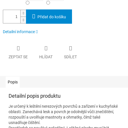
Přidat do košíku
Detailní informace
ZEPTAT SE
HLÍDAT
SDÍLET
Popis
Detailní popis produktu
Je určený k leštění nerezových povrchů a zařízení v kuchyňské
oblasti. Zanechává lesk a povrch je odolnější vůči znečištění,
rozpouští a uvolňuje mastnoty a ohmatky, čímž také
usnadňuje čištění.
Prostředek se používá neředěný. Leštěné plochy musí být