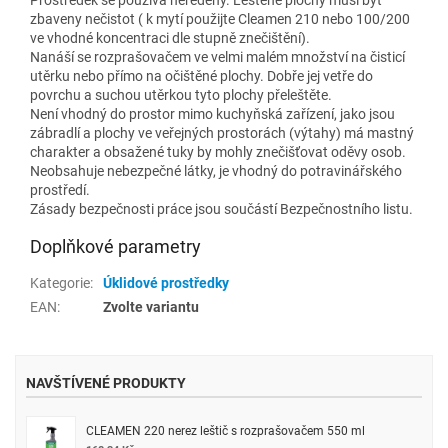
zbaveny nečistot ( k mytí použijte Cleamen 210 nebo 100/200
ve vhodné koncentraci dle stupně znečištění).
Nanáší se rozprašovačem ve velmi malém množství na čisticí
utěrku nebo přímo na očištěné plochy. Dobře jej vetře do
povrchu a suchou utěrkou tyto plochy přeleštěte.
Není vhodný do prostor mimo kuchyňská zařízení, jako jsou
zábradlí a plochy ve veřejných prostorách (výtahy) má mastný
charakter a obsažené tuky by mohly znečišťovat oděvy osob.
Neobsahuje nebezpečné látky, je vhodný do potravinářského
prostředí.
Zásady bezpečnosti práce jsou součástí Bezpečnostního listu.
Doplňkové parametry
Kategorie
:
Úklidové prostředky
EAN
:
Zvolte variantu
NAVŠTÍVENÉ PRODUKTY
CLEAMEN 220 nerez leštič s rozprašovačem 550 ml