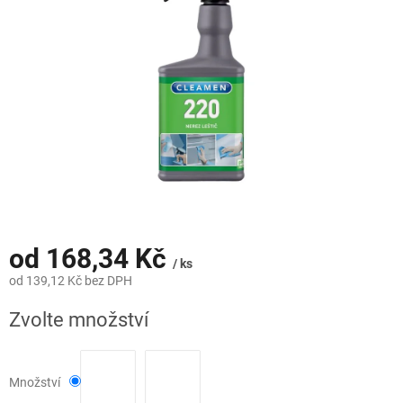
hvězdiček.
od
168,34 Kč
/ ks
od
139,12 Kč
bez DPH
Měrná
Zvolte množství
cena:
Množství