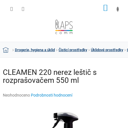
Přejít
NÁKUP
na
obsah
KOŠÍK
Drogerie, hygiena a úklid
Čisticí prostředky
Úklidové prostředky
Domů
CLEAMEN 220 nerez leštič s
rozprašovačem 550 ml
Průměrné
Neohodnoceno
Podrobnosti hodnocení
hodnocení
produktu
je
0,0
z
5