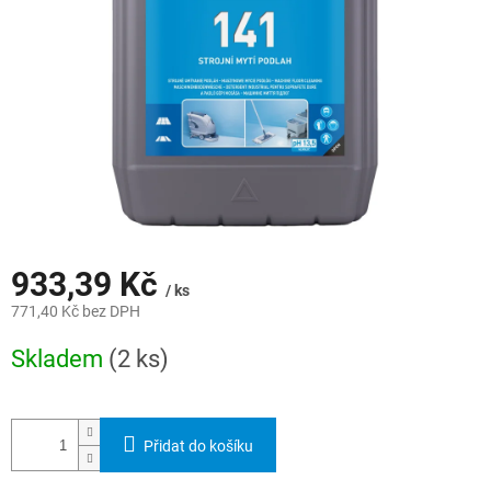
933,39 Kč
/ ks
771,40 Kč bez DPH
Měrná
Skladem
(2 ks)
cena:
Přidat do košíku