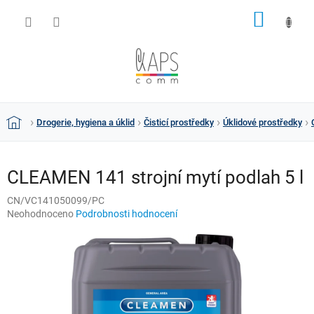
Přejít
NÁKUP
na
obsah
KOŠÍK
Drogerie, hygiena a úklid
Čisticí prostředky
Úklidové prostředky
Domů
CLEAMEN 141 strojní mytí podlah 5 l
CN/VC141050099/PC
Průměrné
Neohodnoceno
Podrobnosti hodnocení
hodnocení
produktu
je
0,0
z
5
hvězdiček.