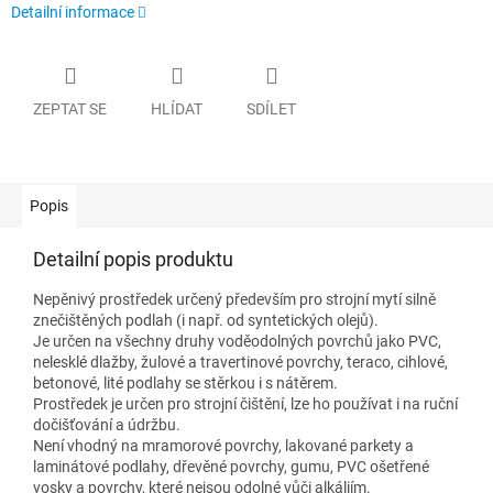
Detailní informace
ZEPTAT SE
HLÍDAT
SDÍLET
Popis
Detailní popis produktu
Nepěnivý prostředek určený především pro strojní mytí silně
znečištěných podlah (i např. od syntetických olejů).
Je určen na všechny druhy voděodolných povrchů jako PVC,
nelesklé dlažby, žulové a travertinové povrchy, teraco, cihlové,
betonové, lité podlahy se stěrkou i s nátěrem.
Prostředek je určen pro strojní čištění, lze ho používat i na ruční
dočišťování a údržbu.
Není vhodný na mramorové povrchy, lakované parkety a
laminátové podlahy, dřevěné povrchy, gumu, PVC ošetřené
vosky a povrchy, které nejsou odolné vůči alkáliím.