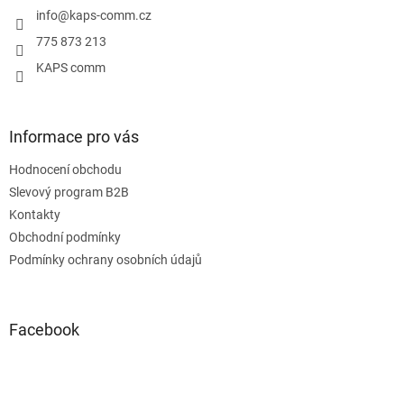
í
info
@
kaps-comm.cz
775 873 213
KAPS comm
Informace pro vás
Hodnocení obchodu
Slevový program B2B
Kontakty
Obchodní podmínky
Podmínky ochrany osobních údajů
Facebook