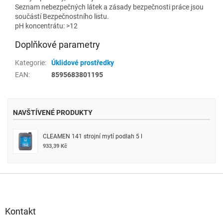
Seznam nebezpečných látek a zásady bezpečnosti práce jsou
součástí Bezpečnostního listu.
pH koncentrátu: >12
Doplňkové parametry
Kategorie
:
Úklidové prostředky
EAN
:
8595683801195
NAVŠTÍVENÉ PRODUKTY
CLEAMEN 141 strojní mytí podlah 5 l
933,39 Kč
Z
á
p
a
Kontakt
t