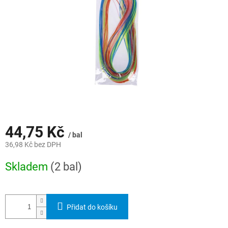
44,75 Kč
/ bal
36,98 Kč bez DPH
Měrná
Skladem
(2 bal)
cena:
Přidat do košíku