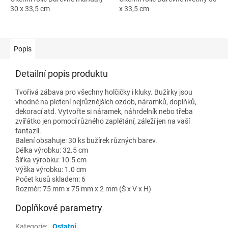
30 x 33,5 cm
x 33,5 cm
Popis
Detailní popis produktu
Tvořivá zábava pro všechny holčičky i kluky. Bužírky jsou
vhodné na pletení nejrůznějších ozdob, náramků, doplňků,
dekorací atd. Vytvořte si náramek, náhrdelník nebo třeba
zvířátko jen pomocí různého zaplétání, záleží jen na vaší
fantazii.
Balení obsahuje: 30 ks bužírek různých barev.
Délka výrobku: 32.5 cm
Šířka výrobku: 10.5 cm
Výška výrobku: 1.0 cm
Počet kusů skladem: 6
Rozměr: 75 mm x 75 mm x 2 mm (Š x V x H)
Doplňkové parametry
Kategorie
:
Ostatní