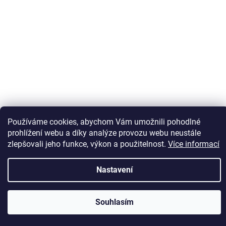
Sledovat na Instagramu
Používáme cookies, abychom Vám umožnili pohodlné
prohlížení webu a díky analýze provozu webu neustále
zlepšovali jeho funkce, výkon a použitelnost.
Více informací
Vytvořil Shoptet
Nastavení
Copyright 2026
Kaps comm
. Všechna práva vyhrazena.
Souhlasím