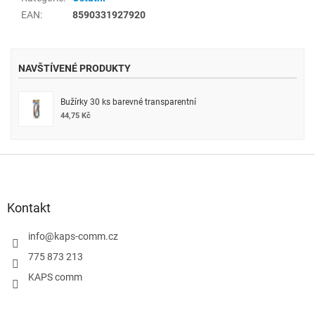
EAN
:
8590331927920
NAVŠTÍVENÉ PRODUKTY
Bužírky 30 ks barevné transparentní
44,75 Kč
Z
á
p
a
Kontakt
t
í
info
@
kaps-comm.cz
775 873 213
KAPS comm