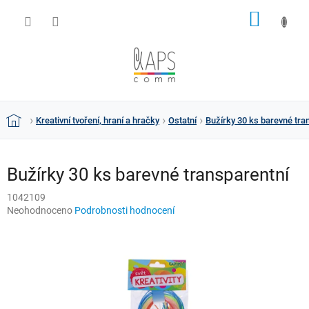
Přejít
NÁKUP
na
obsah
KOŠÍK
Kreativní tvoření, hraní a hračky
Ostatní
Bužírky 30 ks barevné tra
Domů
Bužírky 30 ks barevné transparentní
1042109
Průměrné
Neohodnoceno
Podrobnosti hodnocení
hodnocení
produktu
je
0,0
z
5
hvězdiček.