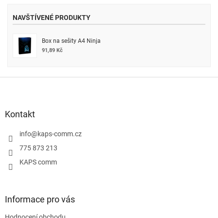
NAVŠTÍVENÉ PRODUKTY
Box na sešity A4 Ninja
91,89 Kč
Z
á
p
a
Kontakt
t
í
info
@
kaps-comm.cz
775 873 213
KAPS comm
Informace pro vás
Hodnocení obchodu