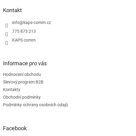
p
a
Kontakt
t
í
info
@
kaps-comm.cz
775 873 213
KAPS comm
Informace pro vás
Hodnocení obchodu
Slevový program B2B
Kontakty
Obchodní podmínky
Podmínky ochrany osobních údajů
Facebook