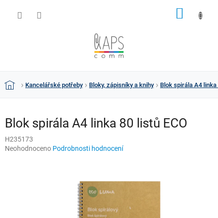
Přejít
NÁKUP
na
obsah
KOŠÍK
Kancelářské potřeby
Bloky, zápisníky a knihy
Blok spirála A4 linka
Domů
Blok spirála A4 linka 80 listů ECO
H235173
Průměrné
Neohodnoceno
Podrobnosti hodnocení
hodnocení
produktu
je
0,0
z
5
hvězdiček.