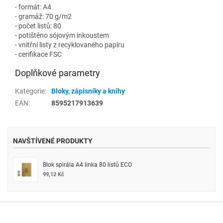
- formát: A4
- gramáž: 70 g/m2
- počet listů: 80
- potištěno sójovým inkoustem
- vnitřní listy z recyklovaného papíru
- cerifikace FSC
Doplňkové parametry
Kategorie
:
Bloky, zápisníky a knihy
EAN
:
8595217913639
NAVŠTÍVENÉ PRODUKTY
Blok spirála A4 linka 80 listů ECO
99,12 Kč
Z
á