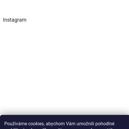
Instagram
Sledovat na Instagramu
Používáme cookies, abychom Vám umožnili pohodlné