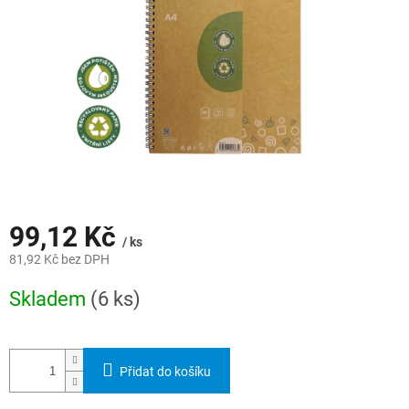
99,12 Kč
/ ks
81,92 Kč bez DPH
Měrná
Skladem
(6 ks)
cena:
Přidat do košíku