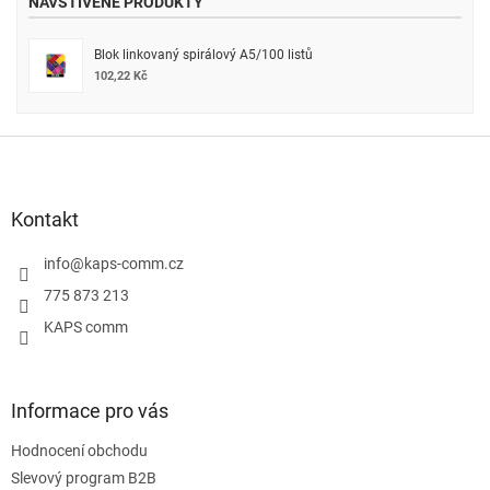
NAVŠTÍVENÉ PRODUKTY
Blok linkovaný spirálový A5/100 listů
102,22 Kč
Z
á
p
a
Kontakt
t
í
info
@
kaps-comm.cz
775 873 213
KAPS comm
Informace pro vás
Hodnocení obchodu
Slevový program B2B