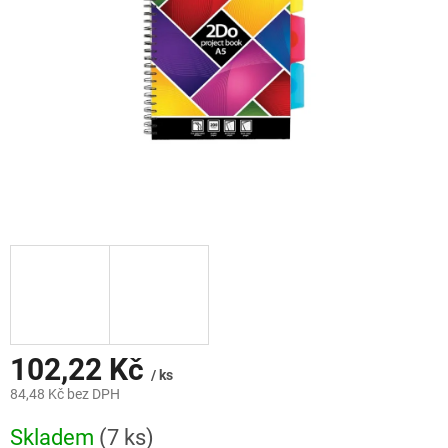
102,22 Kč
/ ks
84,48 Kč bez DPH
Měrná
Skladem
(7 ks)
cena: