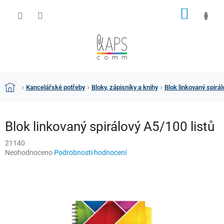
Přejít
NÁKUP
na
obsah
KOŠÍK
Kancelářské potřeby
Bloky, zápisníky a knihy
Blok linkovaný spirál
Domů
Blok linkovaný spirálový A5/100 listů
21140
Průměrné
Neohodnoceno
Podrobnosti hodnocení
hodnocení
produktu
je
0,0
z
5
hvězdiček.