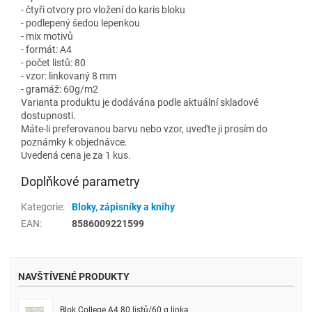
- čtyři otvory pro vložení do karis bloku
- podlepený šedou lepenkou
- mix motivů
- formát: A4
- počet listů: 80
- vzor: linkovaný 8 mm
- gramáž: 60g/m2
Varianta produktu je dodávána podle aktuální skladové
dostupnosti.
Máte-li preferovanou barvu nebo vzor, uveďte ji prosím do
poznámky k objednávce.
Uvedená cena je za 1 kus.
Doplňkové parametry
Kategorie
:
Bloky, zápisníky a knihy
EAN
:
8586009221599
NAVŠTÍVENÉ PRODUKTY
Blok College A4 80 listů/60 g linka