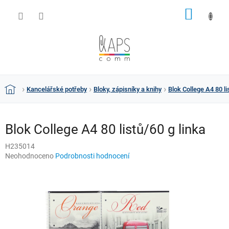
Přejít
NÁKUP
na
obsah
KOŠÍK
Kancelářské potřeby
Bloky, zápisníky a knihy
Blok College A4 80 li
Domů
Blok College A4 80 listů/60 g linka
H235014
Průměrné
Neohodnoceno
Podrobnosti hodnocení
hodnocení
produktu
je
0,0
z
5
hvězdiček.