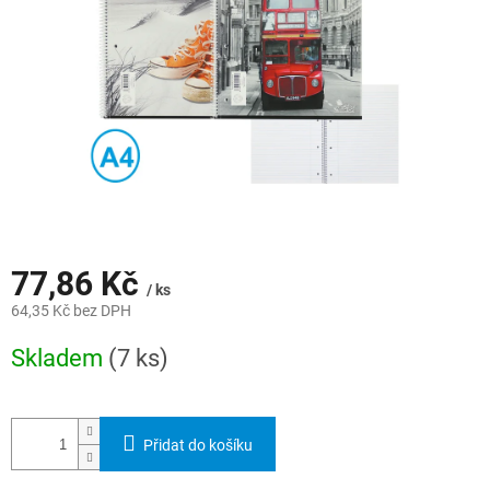
77,86 Kč
/ ks
64,35 Kč bez DPH
Měrná
Skladem
(7 ks)
cena:
Přidat do košíku