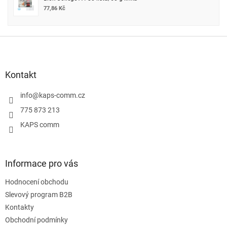
77,86 Kč
Z
á
p
a
Kontakt
t
í
info
@
kaps-comm.cz
775 873 213
KAPS comm
Informace pro vás
Hodnocení obchodu
Slevový program B2B
Kontakty
Obchodní podmínky